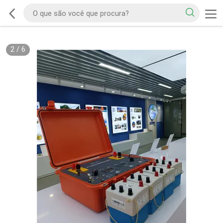
2
/
6