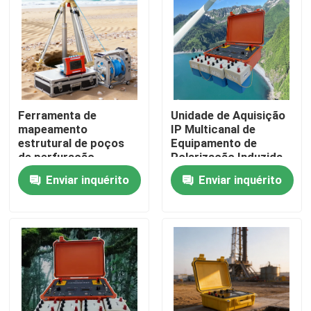
Ferramenta de
Unidade de Aquisição
mapeamento
IP Multicanal de
estrutural de poços
Equipamento de
de perfuração
Polarização Induzida
Subsuperfície Imager
3D Verdadeiro
Enviar inquérito
Enviar inquérito
de poços de
perfuração
Casa
Produtos
Quem Somos