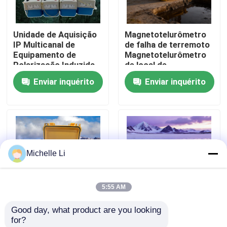
Fábrica
Unidade de Aquisição
Magnetotelurômetro
IP Multicanal de
de falha de terremoto
Equipamento de
Magnetotelurômetro
Controle de Qualidade
Polarização Induzida
de local de
3D Verdadeiro
infraestrutura
Enviar inquérito
Enviar inquérito
Fale Conosco
Pedir um orçamento
Michelle Li
Instrumento geofísico da exploração
5:55 AM
Medidor geofísico da resistividade
Good day, what product are you looking 
Câmera de
Equipamento de
for?
Registro bom geofísico
confirmação de
mapeamento da