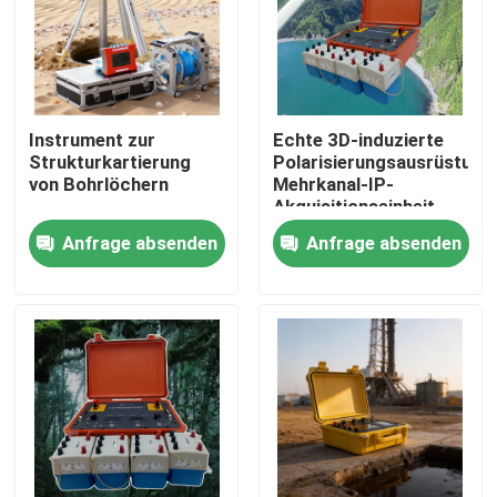
Instrument zur
Echte 3D-induzierte
Strukturkartierung
Polarisierungsausrüstung
von Bohrlöchern
Mehrkanal-IP-
Akquisitionseinheit
Anfrage absenden
Anfrage absenden
Startseite
Produkte
Über uns