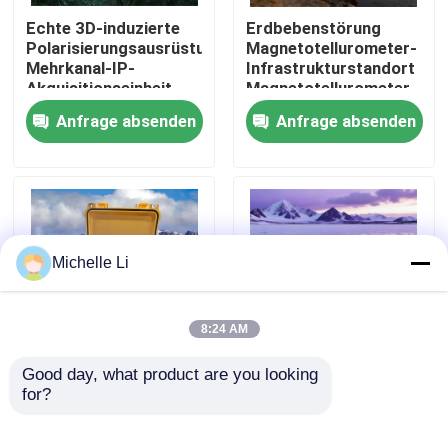
Echte 3D-induzierte
Erdbebenstörung
Polarisierungsausrüstung
Magnetotellurometer-
Fabrik Tour
Mehrkanal-IP-
Infrastrukturstandort
Akquisitionseinheit
Magnetotellurometer
Anfrage absenden
Anfrage absenden
Qualitätskontrolle
Kontakt
Referenzen
Michelle Li
Geophysikalisches Erforschungs-Instrument
8:24 AM
Geophysikalisches Widerstandskraft-Meter
Good day, what product are you looking 
Glutsiegel Integrität
Ausrüstung für die
for?
Anzeiger Packer
Porositätskartierung
Einstellung
des
Geophysikalische wohle Protokollierung
Bestätigungskamera
Hydraulikleitungsmessers