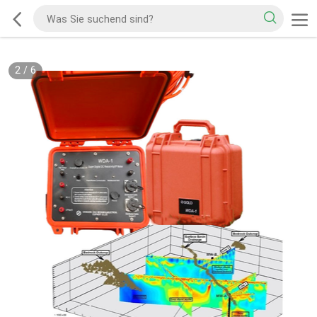
2
/
6