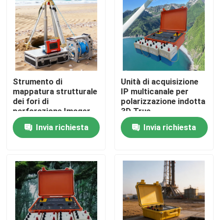
Strumento di
Unità di acquisizione
mappatura strutturale
IP multicanale per
dei fori di
polarizzazione indotta
perforazione Imager
3D True
dei fori del sottosuolo
Invia richiesta
Invia richiesta
Casa
Prodotti
Chi siamo