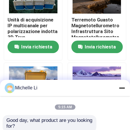
Fatory Tour
Unità di acquisizione
Terremoto Guasto
IP multicanale per
Magnetotellurometro
polarizzazione indotta
Infrastruttura Sito
Controllo di qualità
3D True
Magnetotellurometro
Invia richiesta
Invia richiesta
Contattaci
Richiedere un preventivo
Michelle Li
Strumento geofisico di esplorazione
5:15 AM
Metro geofisico di resistività
Good day, what product are you looking 
Visualizzatore
Dispositivi per la
for?
Registrazione buona geofisica
integrità sigillatura
mappatura della