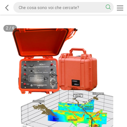
2
/
6