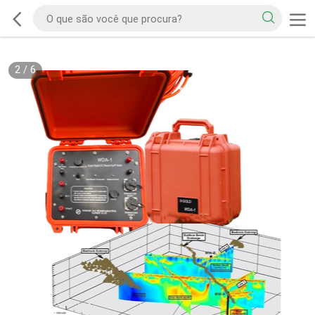
2
/
6