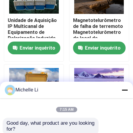
Fábrica
Unidade de Aquisição
Magnetotelurômetro
IP Multicanal de
de falha de terremoto
Equipamento de
Magnetotelurômetro
Controle de Qualidade
Polarização Induzida
de local de
3D Verdadeiro
infraestrutura
Enviar inquérito
Enviar inquérito
Fale Conosco
Pedir um orçamento
Michelle Li
Instrumento geofísico da exploração
7:15 AM
Medidor geofísico da resistividade
Good day, what product are you looking 
Câmera de
Equipamento de
for?
Registro bom geofísico
confirmação de
mapeamento da