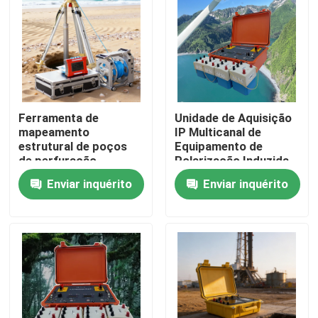
Ferramenta de
Unidade de Aquisição
mapeamento
IP Multicanal de
estrutural de poços
Equipamento de
de perfuração
Polarização Induzida
Subsuperfície Imager
3D Verdadeiro
Enviar inquérito
Enviar inquérito
de poços de
perfuração
Casa
Produtos
Quem Somos