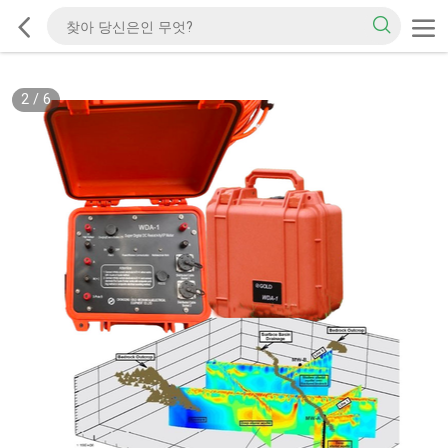
2
/
6