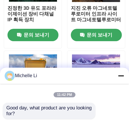
진정한 3D 유도 포라라
지진 오류 마그네토텔
이제이션 장비 다채널
루로미터 인프라 사이
공장 투어
IP 획득 장치
트 마그네토텔루로미터
문의 보내기
문의 보내기
품질 관리
연락처
견적 요청
Michelle Li
지구 물리 탐사는 기계를 설치합니다
11:42 PM
지구 물리학 저항성 계량기
Good day, what product are you looking 
가루트 봉인 무결성 뷰
수전도계 포러시티 매
for?
어 패커 설정 확인 카메
핑 장비
라
지구 물리학 검층