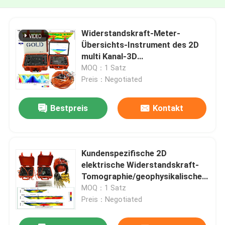
Widerstandskraft-Meter-
Übersichts-Instrument des 2D
multi Kanal-3D
geophysikalisches
MOQ：1 Satz
Preis：Negotiated
Bestpreis
Kontakt
Kundenspezifische 2D
elektrische Widerstandskraft-
Tomographie/geophysikalisches
Widerstandskraft-System
MOQ：1 Satz
Preis：Negotiated