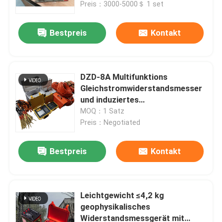
Preis：3000-5000＄ 1 set
Bestpreis
Kontakt
DZD-8A Multifunktions
Gleichstromwiderstandsmesser
und induziertes
Polarisierungssystem für
MOQ：1 Satz
Grundwasserforschung und
Preis：Negotiated
ERT-Erhebungen
Bestpreis
Kontakt
Startseite
Produkte
Leichtgewicht ≤4,2 kg
geophysikalisches
Widerstandsmessgerät mit
Über uns