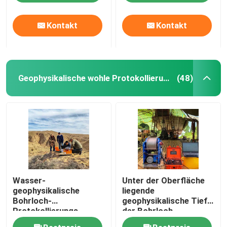
Kontakt
Kontakt
Geophysikalische wohle Protokollierung
(48)
Wasser-
Unter der Oberfläche
geophysikalische
liegende
Bohrloch-
geophysikalische Tiefe
Protokollierungs-
der Bohrloch-
Ausrüstungs-
Protokollierungs-