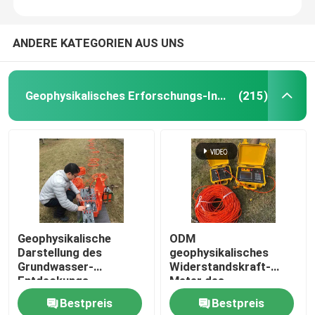
ANDERE KATEGORIEN AUS UNS
Geophysikalisches Erforschungs-Instrument
(215)
Geophysikalische
ODM
Darstellung des
geophysikalisches
Grundwasser-
Widerstandskraft-
Entdeckungs-
Meter des
Instrument-50Hz 2D
Erforschungs-
Bestpreis
Bestpreis
Instrument-1KHz