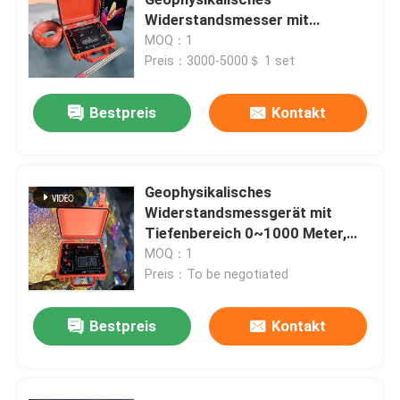
Widerstandsmesser mit
pädagogischen
MOQ：1
Bohrloch-Inspektions-Kamera
Ressourcenpaket
Preis：3000-5000＄ 1 set
Bohrloch-Wasserspiegel-Meter
Bestpreis
Kontakt
Bohrloch-Inklinationskompaß
Geophysikalisches
Widerstandsmessgerät mit
Seismische Instrumente
Tiefenbereich 0~1000 Meter,
Kompakte Größe
MOQ：1
Magnetische Übersichts-Instrumente
270mm×246mm×175mm und
Preis：To be negotiated
maximale Spannung 1000V
Bestpreis
Kontakt
Stapel-Integritäts-Test
Stapel-Lasts-Test