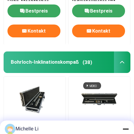
Hahn-Machthaber
Indikatormeter 0M -
500M Measuring Range
Bestpreis
Bestpreis
Kontakt
Kontakt
Bohrloch-Inklinationskompaß
(38)
Multi geschossener
Bohrloch-Gyroskop-
Kreiselkompass-
Inklinationskompass-
Michelle Li