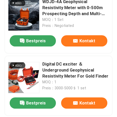
WDJD-4A Geophysical
Resistivity Meter with 0-500m
Bohrloch-Bohrmaschine
Prospecting Depth and Multi-
electrode 2D Resistivity Imaging
MOQ：1 Set
for High Accuracy Surveys
Preis：Negotiated
Seismischer Geophone-Sensor
Bestpreis
Kontakt
Seismisches Kabel
Digital DC exciter ＆
Underground Geophysical
Resistivity Meter For Gold Finder
MOQ：1
Preis：3000-5000＄ 1 set
Bestpreis
Kontakt