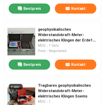
Bestpreis
Kontakt
geophysikalisches
Widerstandskraft-Meter-
elektrisches Klingen der Erde1d
2D profilierend
MOQ：1 Satz
Preis：Negotiated
Bestpreis
Kontakt
Tragbares geophysikalisches
Widerstandskraft-Meter-
elektrisches Klingen Soems
MOQ：1