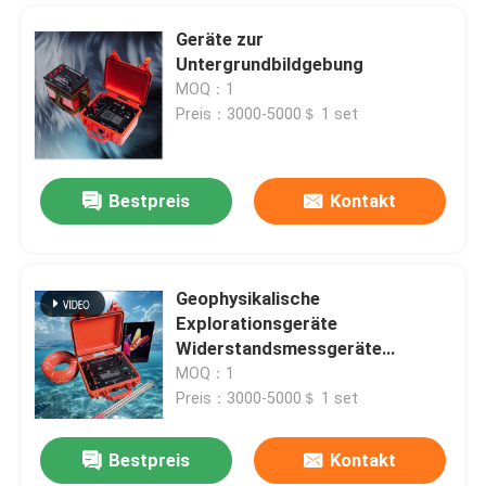
Geräte zur
Untergrundbildgebung
MOQ：1
Preis：3000-5000＄ 1 set
Bestpreis
Kontakt
Geophysikalische
Explorationsgeräte
Widerstandsmessgeräte
Zubehör IP-
MOQ：1
Widerstandsintegriertes System
Preis：3000-5000＄ 1 set
Bestpreis
Kontakt