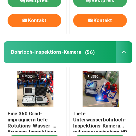
Bestpreis
Bestpreis
elektronisches SP und
Werkzeug-bis 1000m
Gamma
Kontakt
Kontakt
Bohrloch-Inspektions-Kamera
(56)
Eine 360 Grad-
Tiefe
imprägniern tiefe
Unterwasserbohrloch-
Rotations-Wasser-
Inspektions-Kamera
Brunnen-Inspektions-
mit panoramischem HD