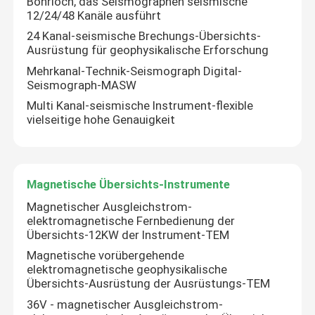
Bohrloch, das Seismographen seismische
12/24/48 Kanäle ausführt
24 Kanal-seismische Brechungs-Übersichts-
Fabrik Tour
Ausrüstung für geophysikalische Erforschung
Mehrkanal-Technik-Seismograph Digital-
Qualitätskontrolle
Seismograph-MASW
Multi Kanal-seismische Instrument-flexible
vielseitige hohe Genauigkeit
Kontakt
Referenzen
Magnetische Übersichts-Instrumente
Magnetischer Ausgleichstrom-
Geophysikalisches Erforschungs-Instrument
elektromagnetische Fernbedienung der
Übersichts-12KW der Instrument-TEM
Magnetische vorübergehende
Geophysikalisches Widerstandskraft-Meter
elektromagnetische geophysikalische
Übersichts-Ausrüstung der Ausrüstungs-TEM
36V - magnetischer Ausgleichstrom-
Geophysikalische wohle Protokollierung