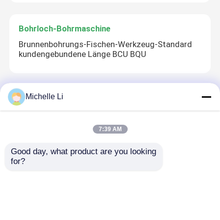
Bohrloch-Bohrmaschine
Brunnenbohrungs-Fischen-Werkzeug-Standard
kundengebundene Länge BCU BQU
Michelle Li
Seismischer Geophone-Sensor
Erdbebenuntersuchungstechnik Erdbebenograph
Geschwindigkeitsprüfung der geschnittenen
7:39 AM
Welle Oberflächenwellenforschung
Good day, what product are you looking 
for?
Seismisches Kabel
12/24 Kanal-seismische Kabel-Widerstandskraft
tragbar für Druse/Gipfel/PASI