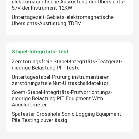
elektromagnetische Ausrüstung der Übersichts-
57V der Instrument-12KW
Bohrloch-Inspektions-Kamera
Untertagezeit-Gebiets-elektromagnetische
Übersichts-Ausrüstung TDEM
Bohrloch-Wasserspiegel-Meter
Stapel-Integritäts-Test
Bohrloch-Inklinationskompaß
Zerstörungsfreie Stapel-Integritäts-Testgerät-
niedrige Belastung PIT Tester
Seismische Instrumente
Untertagestapel-Prüfung instrumentieren
zerstörungsfreie Nut-Ultraschalldetektor
Soem-Stapel-Integritäts-Prüfvorrichtungs-
Magnetische Übersichts-Instrumente
niedrige Belastung PIT Equipment With
Accelerometer
Spätester Crosshole Sonic Logging Equipment
Stapel-Integritäts-Test
Pile Testing zuverlässig
Stapel-Lasts-Test