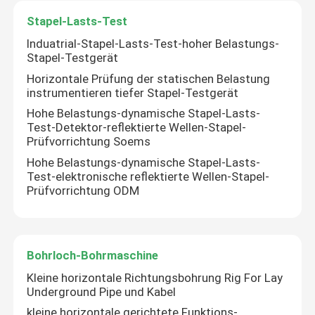
Stapel-Lasts-Test
Bohrloch-Bohrmaschine
Induatrial-Stapel-Lasts-Test-hoher Belastungs-
Stapel-Testgerät
Seismischer Geophone-Sensor
Horizontale Prüfung der statischen Belastung
instrumentieren tiefer Stapel-Testgerät
Hohe Belastungs-dynamische Stapel-Lasts-
Seismisches Kabel
Test-Detektor-reflektierte Wellen-Stapel-
Prüfvorrichtung Soems
Hohe Belastungs-dynamische Stapel-Lasts-
Test-elektronische reflektierte Wellen-Stapel-
Prüfvorrichtung ODM
Bohrloch-Bohrmaschine
Kleine horizontale Richtungsbohrung Rig For Lay
Underground Pipe und Kabel
kleine horizontale gerichtete Funktions-