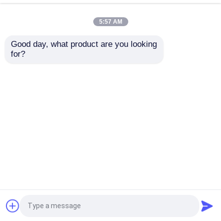
5:57 AM
กล้องตรวจสอบหลุมเจาะ
Good day, what product are you looking 
เครื่องเจาะไฮดรอลิ
เครื่องเจาะน้ําหนัก
for?
กสําหรับงานใต้ดิน
เครื่องเจาะน้ําหนัก ผู้ผลิต
เครื่องวัดระดับน้ำบาดาล
เครื่องเจาะไฮดรอลิก
เนียร์ พร้อม
รีโมทคอนโทรล
เครื่องวัดความเอียงของหลุมเจาะ
ส่งคำถาม
ส่งคำถาม
เครื่องมือแผ่นดินไหว
บ้าน
เกี่ยวกับเรา
ติดต่อเรา
Desktop Site
แผนผังเว็บไซต์
นโยบายความเป็นส่วนตัว
เครื่องมือสำรวจแม่เหล็ก
การทดสอบความสมบูรณ์ของเสาเข็ม
คุณภาพ
เครื่องมือสำรวจธรณีฟิสิกส์
โรงงานใน
ประเทศจีน.Copyright © 2026 Chongqing Gold
Mechanical & Electrical Equipment Co.,Ltd. All
การทดสอบการรับน้ำหนักของเสาเข็ม
Rights Reserved.