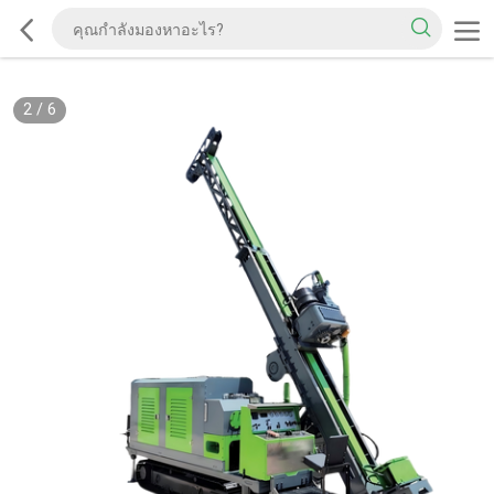
2
/
6