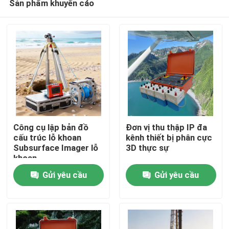
Sản phẩm khuyến cáo
Công cụ lập bản đồ
Đơn vị thu thập IP đa
cấu trúc lỗ khoan
kênh thiết bị phân cực
Subsurface Imager lỗ
3D thực sự
khoan
Nhà
Gửi yêu cầu
Gửi yêu cầu
Sản phẩm
Về chúng tôi