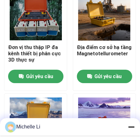
Tham quan nhà máy
Kiểm soát chất lượng
Đơn vị thu thập IP đa
Địa điểm cơ sở hạ tầng
kênh thiết bị phân cực
Magnetotellurometer
Liên hệ chúng tôi
3D thực sự
Gửi yêu cầu
Gửi yêu cầu
Yêu cầu báo giá
Dụng cụ thăm dò địa vật lý
Máy đo điện trở địa vật lý
Michelle Li
Ghi nhật ký giếng địa vật lý