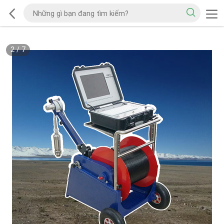
2
/
7