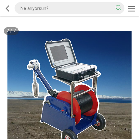
2
/
7