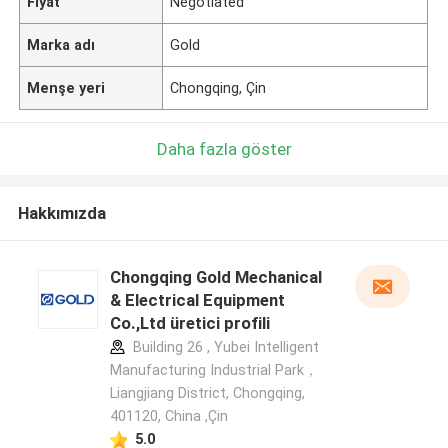
Fiyat
Negotiated
Marka adı
Gold
Menşe yeri
Chongqing, Çin
Daha fazla göster
Hakkımızda
Chongqing Gold Mechanical
& Electrical Equipment
Co.,Ltd üretici profili
Building 26 , Yubei Intelligent
Manufacturing Industrial Park，
Liangjiang District, Chongqing,
401120, China ,Çin
5.0