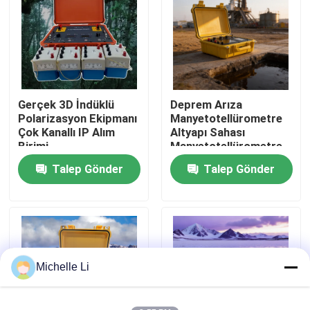
Fabrika turu
Kalite kontrol
Gerçek 3D İndüklü
Deprem Arıza
Polarizasyon Ekipmanı
Manyetotellürometre
Bize ulaşın
Çok Kanallı IP Alım
Altyapı Sahası
Birimi
Manyetotellürometre
Talep Gönder
Talep Gönder
Teklif isteği
Jeofizik Arama Aleti
Jeofizik Direnç Ölçer
Michelle Li
Jeofizik Kuyu Kaydı