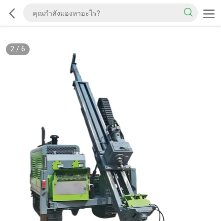
2
/
6