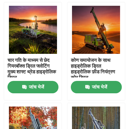
चार गति के माध्यम से छेद
कोण समायोजन के साथ
गियरबॉक्स ड्रिल फ्लोटिंग
हाइड्रोलिक ड्रिल
मुख्य शाफ्ट थ्रेड हाइड्रोलिक
हाइड्रोलिक फ़ीड नियंत्रण
ड्रिल
कोर ड्रिल
जांच भेजें
जांच भेजें
होम
उत्पाद
हमारे बारे में