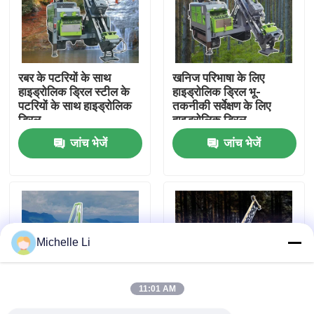
फैक्टरी यात्रा
रबर के पटरियों के साथ
खनिज परिभाषा के लिए
गुणवत्ता नियंत्रण
हाइड्रोलिक ड्रिल स्टील के
हाइड्रोलिक ड्रिल भू-
पटरियों के साथ हाइड्रोलिक
तकनीकी सर्वेक्षण के लिए
ड्रिल
हाइड्रोलिक ड्रिल
हमसे संपर्क करें
जांच भेजें
जांच भेजें
एक बोली का अनुरोध
भूभौतिकीय अन्वेषण उपकरण
Michelle Li
भूभौतिकीय प्रतिरोधकता मीटर
11:01 AM
जियोफिजिकल वेल लॉगिंग