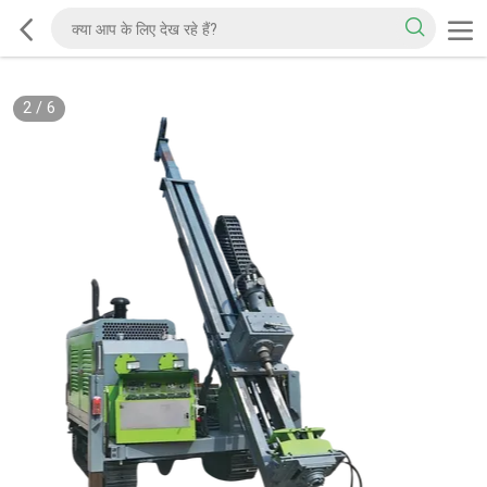
2
/
6