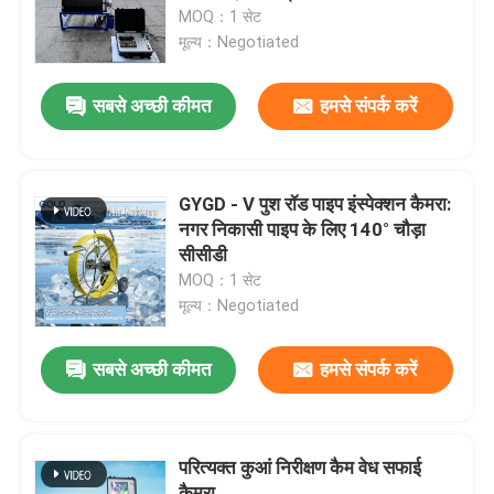
MOQ：1 सेट
मूल्य：Negotiated
फैक्टरी यात्रा
सबसे अच्छी कीमत
हमसे संपर्क करें
गुणवत्ता नियंत्रण
हमसे संपर्क करें
GYGD - V पुश रॉड पाइप इंस्पेक्शन कैमरा:
नगर निकासी पाइप के लिए 140° चौड़ा
सीसीडी
एक बोली का अनुरोध
MOQ：1 सेट
मूल्य：Negotiated
भूभौतिकीय अन्वेषण उपकरण
सबसे अच्छी कीमत
हमसे संपर्क करें
भूभौतिकीय प्रतिरोधकता मीटर
परित्यक्त कुआं निरीक्षण कैम वेध सफाई
जियोफिजिकल वेल लॉगिंग
कैमरा