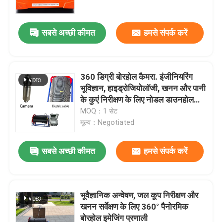
सबसे अच्छी कीमत
हमसे संपर्क करें
360 डिग्री बोरहोल कैमरा. इंजीनियरिंग
भूविज्ञान, हाइड्रोजियोलॉजी, खनन और पानी
के कुएं निरीक्षण के लिए नोडल डाउनहोल
इमेजिंग सिस्टम
MOQ：1 सेट
मूल्य：Negotiated
सबसे अच्छी कीमत
हमसे संपर्क करें
होम
उत्पाद
भूवैज्ञानिक अन्वेषण, जल कूप निरीक्षण और
खनन सर्वेक्षण के लिए 360° पैनोरमिक
बोरहोल इमेजिंग प्रणाली
हमारे बारे में