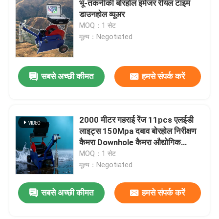
भू-तकनीकी बोरहोल इमेजर रीयल टाइम
डाउनहोल व्यूअर
बोरहोल ड्रिलिंग मशीन
MOQ：1 सेट
मूल्य：Negotiated
भूकंपीय जियोफोन सेंसर
सबसे अच्छी कीमत
हमसे संपर्क करें
भूकंपीय केबल
2000 मीटर गहराई रेंज 11pcs एलईडी
लाइट्स 150Mpa दबाव बोरहोल निरीक्षण
कैमरा Downhole कैमरा औद्योगिक
अवलोकन के लिए
MOQ：1 सेट
मूल्य：Negotiated
एक संदेश छोड़ें
सबसे अच्छी कीमत
हमसे संपर्क करें