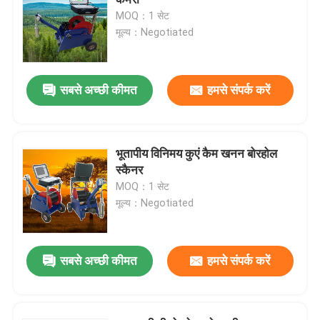
MOQ：1 सेट
मूल्य：Negotiated
बोरहोल निरीक्षण कैमरा
बोरहोल जल स्तर मीटर
सबसे अच्छी कीमत
हमसे संपर्क करें
बोरहोल इनक्लिनोमीटर
भूतापीय विनिमय कुएं कैम खनन बोरहोल
स्कैनर
भूकंपीय उपकरण
MOQ：1 सेट
मूल्य：Negotiated
चुंबकीय सर्वेक्षण उपकरण
सबसे अच्छी कीमत
हमसे संपर्क करें
ढेर अखंडता परीक्षण
पाइल लोड टेस्ट