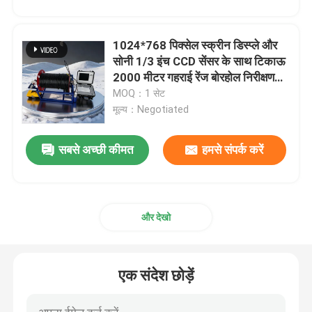
1024*768 पिक्सेल स्क्रीन डिस्प्ले और
सोनी 1/3 इंच CCD सेंसर के साथ टिकाऊ
2000 मीटर गहराई रेंज बोरहोल निरीक्षण
कैमरा
MOQ：1 सेट
मूल्य：Negotiated
सबसे अच्छी कीमत
हमसे संपर्क करें
और देखो
एक संदेश छोड़ें