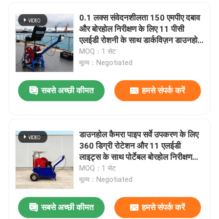
0.1 लक्स संवेदनशीलता 150 एमपीए दबाव
और बोरहोल निरीक्षण के लिए 11 पीसी
एलईडी रोशनी के साथ डार्कविज़न डाउनहोल
कैमरा
MOQ：1 सेट
मूल्य：Negotiated
सबसे अच्छी कीमत
हमसे संपर्क करें
प्रस्तुत
डाउनहोल कैमरा पाइप सर्वे उपकरण के लिए
360 डिग्री रोटेशन और 11 एलईडी
लाइट्स के साथ पोर्टेबल बोरहोल निरीक्षण
कैमरा
MOQ：1 सेट
मूल्य：Negotiated
सबसे अच्छी कीमत
हमसे संपर्क करें