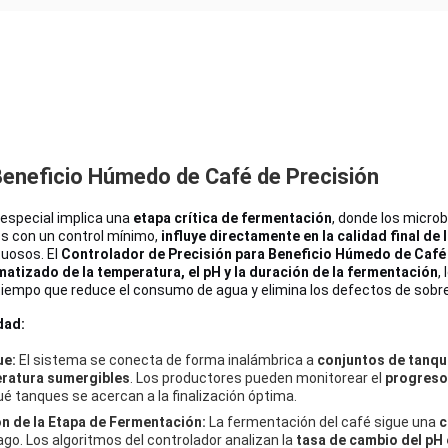
Beneficio Húmedo de Café de Precisión
d especial implica una
etapa crítica de fermentación
, donde los micro
os con un control mínimo,
influye directamente en la calidad final de 
uosos. El
Controlador de Precisión para Beneficio Húmedo de Café
atizado de la temperatura, el pH y la duración de la fermentación
,
tiempo que reduce el consumo de agua y elimina los defectos de sobr
dad:
ue:
El sistema se conecta de forma inalámbrica a
conjuntos de tanqu
eratura sumergibles
. Los productores pueden monitorear el
progreso
ué tanques se acercan a la finalización óptima.
n de la Etapa de Fermentación:
La fermentación del café sigue una
c
go. Los algoritmos del controlador analizan la
tasa de cambio del pH 