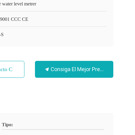
r water level metrer
9001 CCC CE
-S
Consiga El Mejor Precio
acto Con
Tipo: