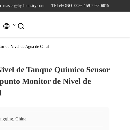
co: master@hy-industry.com
TELéFONO: 0086-159-2263-6015


tor de Nivel de Agua de Canal
Nivel de Tanque Químico Sensor
ipunto Monitor de Nivel de
l
ngqing, China