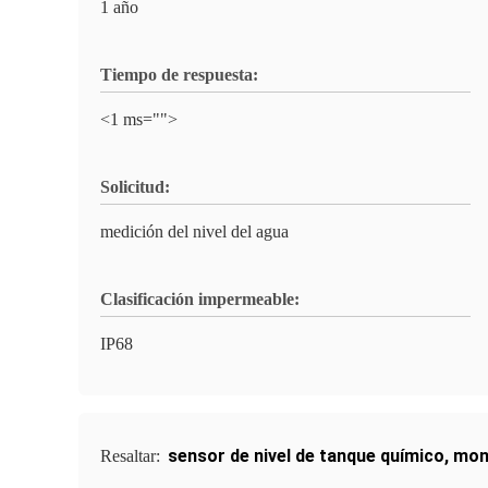
1 año
Tiempo de respuesta:
<1 ms="">
Solicitud:
medición del nivel del agua
Clasificación impermeable:
IP68
sensor de nivel de tanque químico
,
moni
Resaltar: