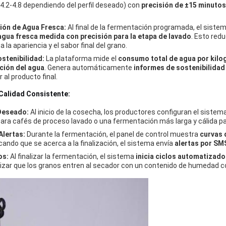
4.2-4.8 dependiendo del perfil deseado) con
precisión de ±15 minutos
ión de Agua Fresca:
Al final de la fermentación programada, el siste
agua fresca medida con precisión para la etapa de lavado
. Esto red
a la apariencia y el sabor final del grano.
stenibilidad:
La plataforma mide el
consumo total de agua por kil
ción del agua
. Genera automáticamente
informes de sostenibilidad
 al producto final.
Calidad Consistente:
 Deseado:
Al inicio de la cosecha, los productores configuran el siste
para cafés de proceso lavado o una fermentación más larga y cálida p
Alertas:
Durante la fermentación, el panel de control muestra
curvas 
ando que se acerca a la finalización, el sistema envía
alertas por SM
os:
Al finalizar la fermentación, el sistema
inicia ciclos automatizado
izar que los granos entren al secador con un contenido de humedad c