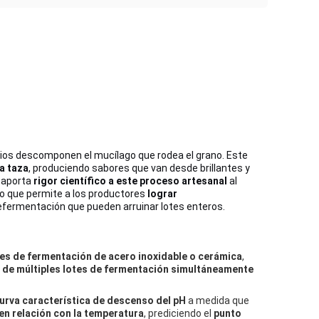
bios descomponen el mucílago que rodea el grano. Este
la taza
, produciendo sabores que van desde brillantes y
aporta
rigor científico a este proceso artesanal
al
 lo que permite a los productores
lograr
efermentación que pueden arruinar lotes enteros.
es de fermentación de acero inoxidable o cerámica
,
 de múltiples lotes de fermentación simultáneamente
urva característica de descenso del pH
a medida que
en relación con la temperatura
, prediciendo el
punto