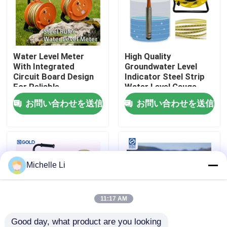
会社案内
Water Level Meter
High Quality
品質管理
With Integrated
Groundwater Level
Circuit Board Design
Indicator Steel Strip
For Reliable
Water Level Gauge
お問い合わせ
Performance
Well Depth Gauge
お問い合わせを送信
お問い合わせを送信
見積依頼
地球物理学の調査の器械
Michelle Li
地球物理学の抵抗のメートル
11:17 AM
地球物理学の健康な記録
Good day, what product are you looking 