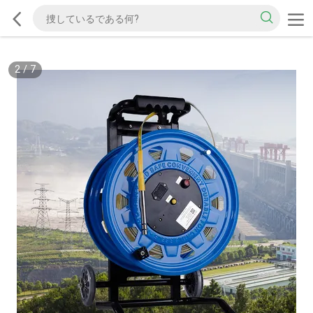
2
/
7