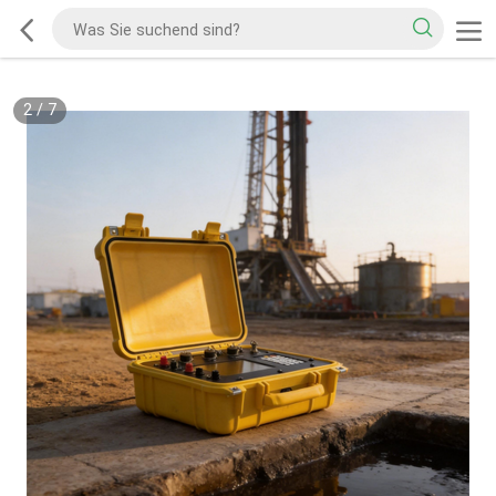
2
/
7