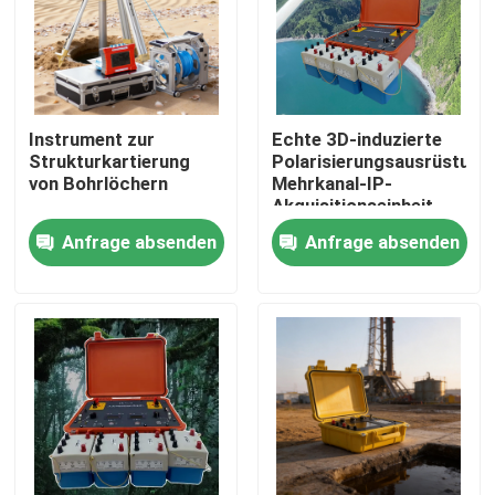
Instrument zur
Echte 3D-induzierte
Strukturkartierung
Polarisierungsausrüstung
von Bohrlöchern
Mehrkanal-IP-
Akquisitionseinheit
Anfrage absenden
Anfrage absenden
Startseite
Produkte
Über uns