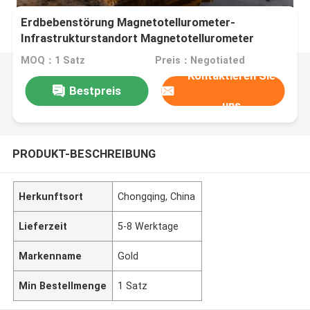
Erdbebenstörung Magnetotellurometer-
Infrastrukturstandort Magnetotellurometer
MOQ：1 Satz
Preis：Negotiated
Kontaktieren Sie
Bestpreis
uns
PRODUKT-BESCHREIBUNG
Herkunftsort
Chongqing, China
Lieferzeit
5-8 Werktage
Markenname
Gold
Min Bestellmenge
1 Satz