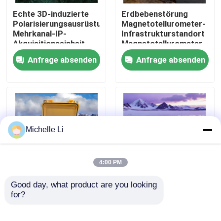
Echte 3D-induzierte
Erdbebenstörung
Polarisierungsausrüstung
Magnetotellurometer-
Fabrik Tour
Mehrkanal-IP-
Infrastrukturstandort
Akquisitionseinheit
Magnetotellurometer
Anfrage absenden
Anfrage absenden
Qualitätskontrolle
Kontakt
Referenzen
Michelle Li
Geophysikalisches Erforschungs-Instrument
4:00 PM
Geophysikalisches Widerstandskraft-Meter
Good day, what product are you looking 
Glutsiegel Integrität
Ausrüstung für die
for?
Anzeiger Packer
Porositätskartierung
Einstellung
des
Geophysikalische wohle Protokollierung
Bestätigungskamera
Hydraulikleitungsmessers