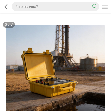
2
/
7