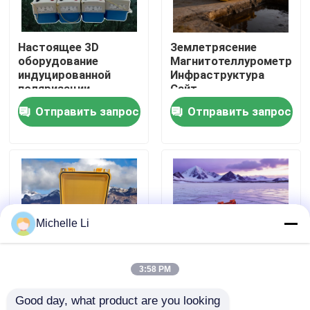
Наша фабрика
Настоящее 3D
Землетрясение
оборудование
Магнитотеллурометр
индуцированной
Инфраструктура
контроль качества
поляризации,
Сайт
многоканальный
Магнитотеллурометр
Отправить запрос
Отправить запрос
блок сбора данных
контактные данные
ИП
Отправить запрос
Геофизическая аппаратура исследования
Michelle Li
Геофизический метр резистивности
3:58 PM
Устройство
Гидравлический
Good day, what product are you looking 
Геофизический хороший вносить в журнал
просмотра
измеритель