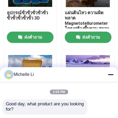
อุปกรณ์ขั้วขั้วขั้วขั้วขั้ว
แผ่นดินไหว ความผิด
ทัวร์โรงงาน
ขั้วขั้วขั้วขั้วขั้ว 3D
พลาด
Magnetotellurometer
โครงสร้างพื้นฐาน สถาน
ควบคุมคุณภาพ
ที่
ส่งคำถาม
ส่งคำถาม
Magnetotellurometer
ติดต่อเรา
ขออ้าง
Michelle Li
เครื่องมือสำรวจธรณีฟิสิกส์
2:05 PM
เครื่องวัดความต้านทานทางธรณีฟิสิกส์
Good day, what product are you looking 
Grout Seal Integrity
เครื่องวัดค่าการนำไฟฟ้า
for?
Viewer Packer การตั้ง
แบบไฮดรอลิก อุปกรณ์
การบันทึกหลุมธรณีฟิสิกส์
ค่าลูกเบี้ยวยืนยัน
ทำแผนที่ความพรุน