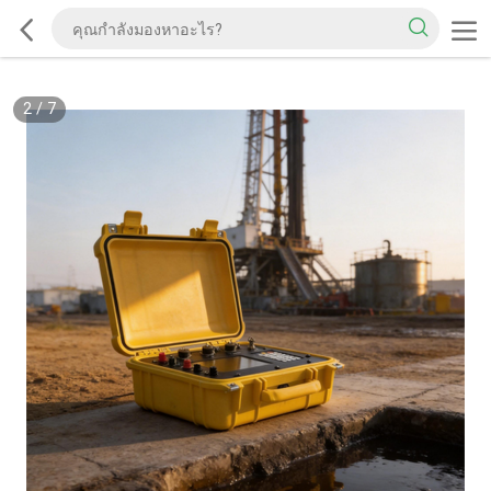
2
/
7