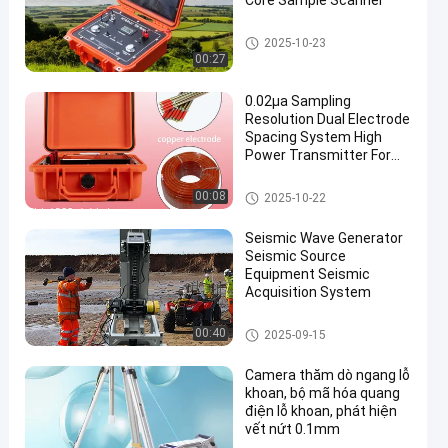
Core Sample Scanner
Dụng cụ thăm dò địa vật lý
2025-10-23
00:27
0.02μa Sampling
Resolution Dual Electrode
Spacing System High
Power Transmitter For
en
Mineral Resource
Exploration
Dụng cụ thăm dò địa vật lý
00:08
2025-10-22
Seismic Wave Generator
Seismic Source
Equipment Seismic
Acquisition System
Dụng cụ thăm dò địa vật lý
00:40
2025-09-15
Camera thăm dò ngang lỗ
khoan, bộ mã hóa quang
điện lỗ khoan, phát hiện
vết nứt 0.1mm