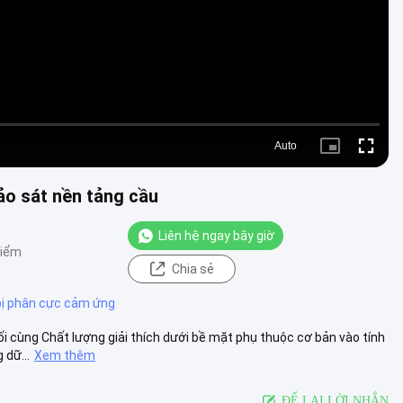
Auto
Picture-
Fullscre
in-
Picture
ảo sát nền tảng cầu
Liên hệ ngay bây giờ
điểm
Chia sẻ
 bị phân cực cảm ứng
i cùng Chất lượng giải thích dưới bề mặt phụ thuộc cơ bản vào tính
 dữ...
Xem thêm
ĐỂ LẠI LỜI NHẮN