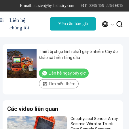
E-mail: master@hy-industry.com
ĐT: 0086-159-2263-6015
ôi
Liên hệ


Yêu cầu báo giá
chúng tôi
Thiết bị chụp hình chất gây ô nhiễm Cây đo
khảo sát nền tảng cầu
Liên hệ ngay bây giờ
Tìm hiểu thêm
Các video liên quan
Geophysical Sensor Array
Seismic Vibrator Truck