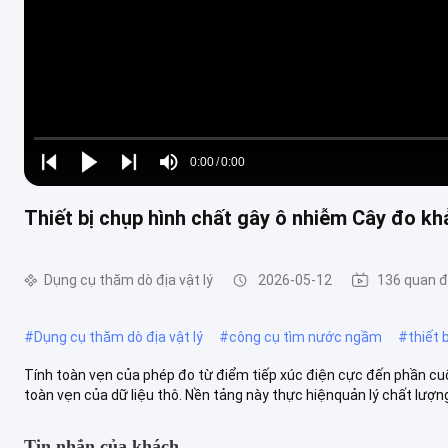
Loaded
:
0%
0:00
/
0:00
Play
Play
Play
Mute
Current
Duration
next
next
Thiết bị chụp hình chất gây ô nhiễm Cây đo kh
Time
Dụng cụ thăm dò địa vật lý
2026-05-12
136 quan 
#
Dụng cụ thăm dò địa vật lý
#
công cụ tìm nước ngầm
#
thiết
Tính toàn vẹn của phép đo từ điểm tiếp xúc điện cực đến phần cuố
toàn vẹn của dữ liệu thô. Nền tảng này thực hiệnquản lý chất lượng
Tin nhắn của khách