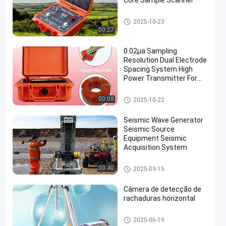
Core Sample Scanner
Instrumento geofísico da expl
2025-10-23
oração
00:27
0.02μa Sampling
Resolution Dual Electrode
Spacing System High
Power Transmitter For
Mineral Resource
Exploration
Instrumento geofísico da expl
00:08
2025-10-22
oração
Seismic Wave Generator
Seismic Source
Equipment Seismic
Acquisition System
Instrumento geofísico da expl
00:40
2025-09-15
oração
Câmera de detecção de
rachaduras horizontal
Instrumento geofísico da expl
2025-06-19
oração