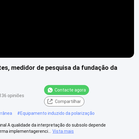
es, medidor de pesquisa da fundação da
Contacte agora
136 opiniões
Compartilhar
rrânea
#
Equipamento induzido da polarização
inal A qualidade da interpretação do subsolo depende
rma implementagerenci...
Vista mais