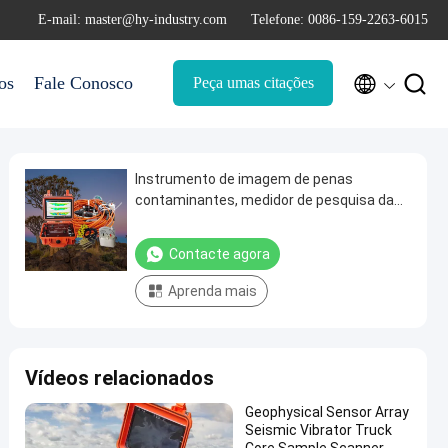
E-mail: master@hy-industry.com
Telefone: 0086-159-2263-6015


os
Fale Conosco
Peça umas citações
Instrumento de imagem de penas
contaminantes, medidor de pesquisa da
fundação da ponte
Contacte agora
Aprenda mais
Vídeos relacionados
Geophysical Sensor Array
Seismic Vibrator Truck