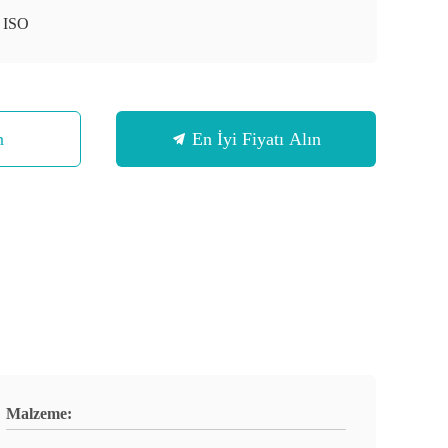
 ISO
n
En İyi Fiyatı Alın
Malzeme: