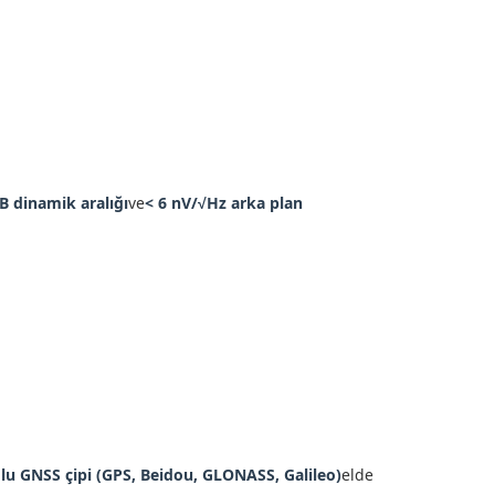
B dinamik aralığı
ve
< 6 nV/√Hz arka plan
u GNSS çipi (GPS, Beidou, GLONASS, Galileo)
elde