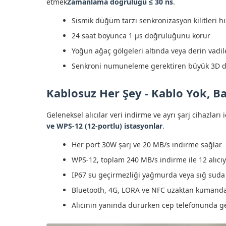
etmek
Zamanlama doğruluğu ≤ 30 ns
.
Sismik düğüm tarzı senkronizasyon kilitleri hız
24 saat boyunca 1 μs doğruluğunu korur
Yoğun ağaç gölgeleri altında veya derin vadile
Senkroni numuneleme gerektiren büyük 3D dizi
Kablosuz Her Şey - Kablo Yok, B
Geleneksel alıcılar veri indirme ve ayrı şarj cihazları 
ve WPS-12 (12-portlu) istasyonlar
.
Her port 30W şarj ve 20 MB/s indirme sağlar
WPS-12, toplam 240 MB/s indirme ile 12 alıcıyı
IP67 su geçirmezliği yağmurda veya sığ suda 
Bluetooth, 4G, LORA ve NFC uzaktan kumanda
Alıcının yanında dururken cep telefonunda g