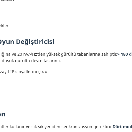
ekler
Oyun Değiştiricisi
lığına ve 20 nV/√Hz'den yüksek gürültü tabanlarına sahiptir.
> 180 d
a düşük gürültü devre tasarımı.
ayıf IP sinyallerini çözür
on
ler kullanır ve sık sık yeniden senkronizasyon gerektirir.
Dört modl