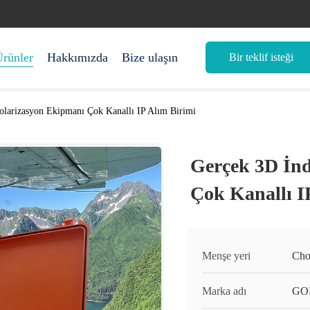
rünler
Hakkımızda
Bize ulaşın
Bir teklif isteği
olarizasyon Ekipmanı Çok Kanallı IP Alım Birimi
Gerçek 3D İn
Çok Kanallı I
Menşe yeri
Cho
Marka adı
GO