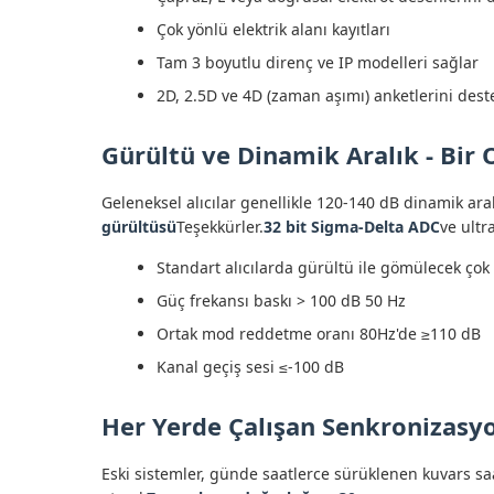
Çok yönlü elektrik alanı kayıtları
Tam 3 boyutlu direnç ve IP modelleri sağlar
2D, 2.5D ve 4D (zaman aşımı) anketlerini dest
Gürültü ve Dinamik Aralık - Bir 
Geleneksel alıcılar genellikle 120-140 dB dinamik ara
gürültüsü
Teşekkürler.
32 bit Sigma-Delta ADC
ve ultr
Standart alıcılarda gürültü ile gömülecek çok z
Güç frekansı baskı > 100 dB 50 Hz
Ortak mod reddetme oranı 80Hz'de ≥110 dB
Kanal geçiş sesi ≤-100 dB
Her Yerde Çalışan Senkronizasy
Eski sistemler, günde saatlerce sürüklenen kuvars saat