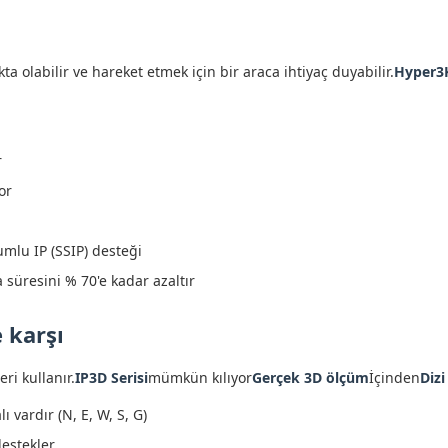
kta olabilir ve hareket etmek için bir araca ihtiyaç duyabilir.
Hyper3K
r
or
umlu IP (SSIP) desteği
a süresini % 70'e kadar azaltır
 karşı
ri kullanır.
IP3D Serisi
mümkün kılıyor
Gerçek 3D ölçüm
İçinden
Dizi
ı vardır (N, E, W, S, G)
destekler