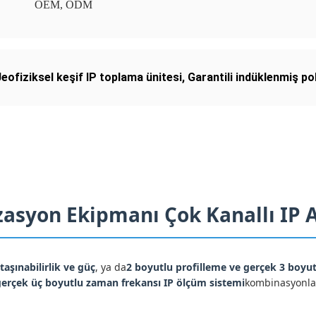
OEM, ODM
Jeofiziksel keşif IP toplama ünitesi
,
Garantili indüklenmiş p
zasyon Ekipmanı Çok Kanallı IP 
taşınabilirlik ve güç
, ya da
2 boyutlu profilleme ve gerçek 3 boyu
 gerçek üç boyutlu zaman frekansı IP ölçüm sistemi
kombinasyonla