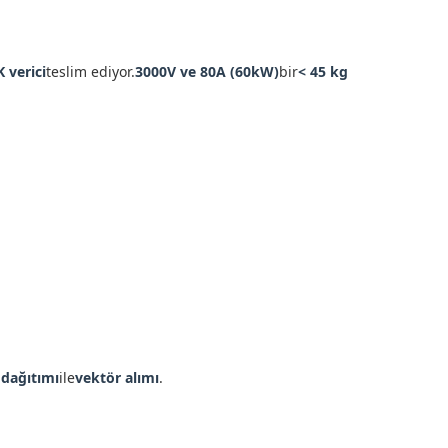
 verici
teslim ediyor.
3000V ve 80A (60kW)
bir
< 45 kg
 dağıtımı
ile
vektör alımı
.