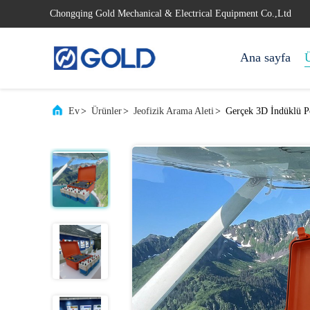
Chongqing Gold Mechanical & Electrical Equipment Co.,Ltd
Ana sayfa
Ü
Ev
>
Ürünler
>
Jeofizik Arama Aleti
>
Gerçek 3D İndüklü P