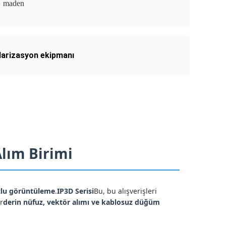
maden
olarizasyon ekipmanı
Alım Birimi
tlu görüntüleme
.
IP3D Serisi
Bu, bu alışverişleri
r
derin nüfuz, vektör alımı ve kablosuz düğüm