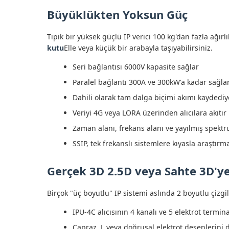
Büyüklükten Yoksun Güç
Tipik bir yüksek güçlü IP verici 100 kg'dan fazla ağırlı
kutu
Elle veya küçük bir arabayla taşıyabilirsiniz.
Seri bağlantısı 6000V kapasite sağlar
Paralel bağlantı 300A ve 300kW'a kadar sağla
Dahili olarak tam dalga biçimi akımı kaydediy
Veriyi 4G veya LORA üzerinden alıcılara akıtır
Zaman alanı, frekans alanı ve yayılmış spektr
SSIP, tek frekanslı sistemlere kıyasla araştırm
Gerçek 3D 2.5D veya Sahte 3D'ye
Birçok "üç boyutlu" IP sistemi aslında 2 boyutlu çizgile
IPU-4C alıcısının 4 kanalı ve 5 elektrot terminal
Çapraz, L veya doğrusal elektrot desenlerini 