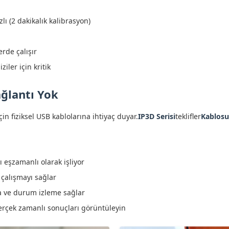
lı (2 dakikalık kalibrasyon)
rde çalışır
ler için kritik
ağlantı Yok
için fiziksel USB kablolarına ihtiyaç duyar.
IP3D Serisi
teklifler
Kablosu
 eşzamanlı olarak işliyor
çalışmayı sağlar
 ve durum izleme sağlar
erçek zamanlı sonuçları görüntüleyin