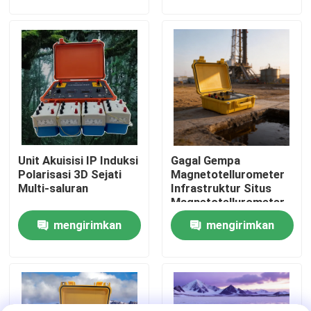
permintaan
permintaan
Wisata pabrik
Kontrol kualitas
Hubungi kami
Unit Akuisisi IP Induksi
Gagal Gempa
Quote request suatu
Polarisasi 3D Sejati
Magnetotellurometer
Multi-saluran
Infrastruktur Situs
Magnetotellurometer
Instrumen Eksplorasi Geofisika
mengirimkan
mengirimkan
permintaan
permintaan
Pengukur Resistivitas Geofisika
Logging Sumur Geofisika