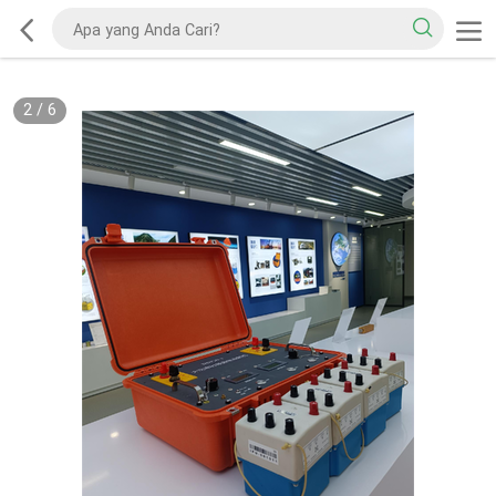
2
/
6