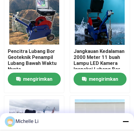
Wisata pabrik
Kontrol kualitas
Pencitra Lubang Bor
Jangkauan Kedalaman
Hubungi kami
Geoteknik Penampil
2000 Meter 11 buah
Lubang Bawah Waktu
Lampu LED Kamera
Nyata
Inspeksi Lubang Bor
Quote request suatu
150Mpa Kamera
mengirimkan
mengirimkan
Bawah Lubang untuk
Observasi Industri
permintaan
permintaan
Instrumen Eksplorasi Geofisika
Pengukur Resistivitas Geofisika
Michelle Li
Logging Sumur Geofisika