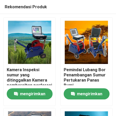
Rekomendasi Produk
Kamera Inspeksi
Pemindai Lubang Bor
sumur yang
Penambangan Sumur
ditinggalkan Kamera
Pertukaran Panas
Rumah
pembersihan perforasi
Bumi
mengirimkan
mengirimkan
Produk
permintaan
permintaan
Tentang kita