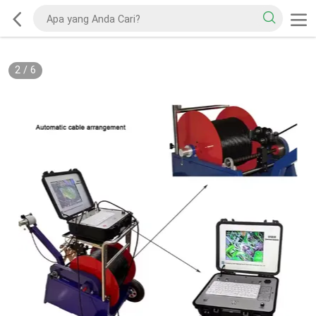
2
/
6