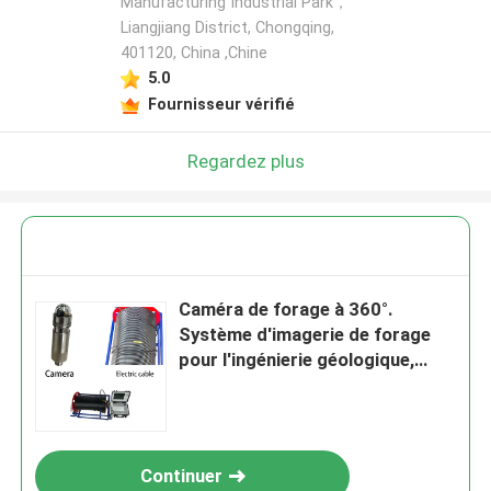
Manufacturing Industrial Park，
Liangjiang District, Chongqing,
401120, China ,Chine
5.0
Fournisseur vérifié
Regardez plus
Caméra de forage à 360°.
Système d'imagerie de forage
pour l'ingénierie géologique,
l'hydrogéologie, l'exploitation
minière et l'inspection des puits.
Continuer