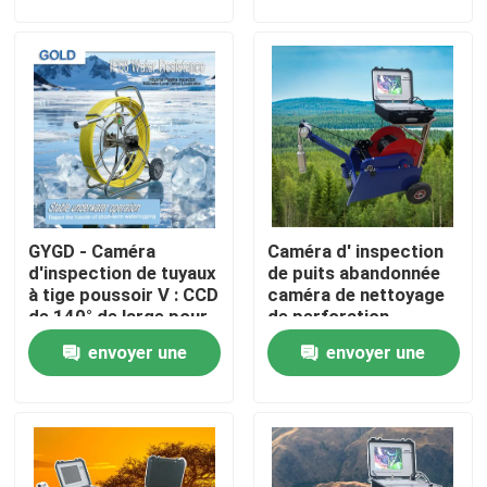
l'exploitation minière
l&#39;inspection des
demande
demande
et l'inspection des
puits d&#39;eau et
puits.
l&#39;étude minière
Visite d'usine
Contrôle de la qualité
Contact
GYGD - Caméra
Caméra d' inspection
Demande de soumission
d'inspection de tuyaux
de puits abandonnée
à tige poussoir V : CCD
caméra de nettoyage
de 140° de large pour
de perforation
Instrument géophysique d'exploration
les tuyaux de drainage
envoyer une
envoyer une
municipaux
demande
demande
Mètre géophysique de résistivité
Diagraphie géophysique