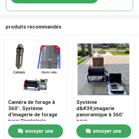
produits recommandés
Aperçu
Caméra de forage à
Système
360°. Système
d&#39;imagerie
d'imagerie de forage
panoramique à 360°
Produits
pour l'ingénierie
pour
géologique,
l&#39;exploration
envoyer une
envoyer une
l'hydrogéologie,
géologique,
A propos de nous