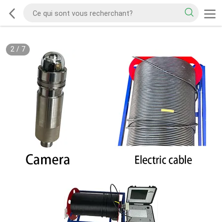
2
/
7