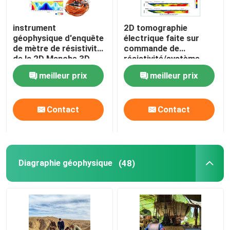
instrument
2D tomographie
géophysique d'enquête
électrique faite sur
de mètre de résistivité
commande de
de la 2D Manche 3D
résistivité/système
multi
géophysique de
meilleur prix
meilleur prix
résistivité
Contact
Contact
Aperçu
Diagraphie géophysique
(48)
Produits
A propos de nous