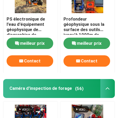
Visite d'usine
PS électronique de
Profondeur
l'eau d'équipement
géophysique sous la
géophysique de
surface des outils
Contrôle de la qualité
diagraphies de
jusqu'à 1000m de
sondage et gamma
diagraphies de
meilleur prix
meilleur prix
sondage
Contact
Contact
Contact
Demande de soumission
Instrument géophysique d'exploration
Caméra d'inspection de forage
(56)
Mètre géophysique de résistivité
Diagraphie géophysique