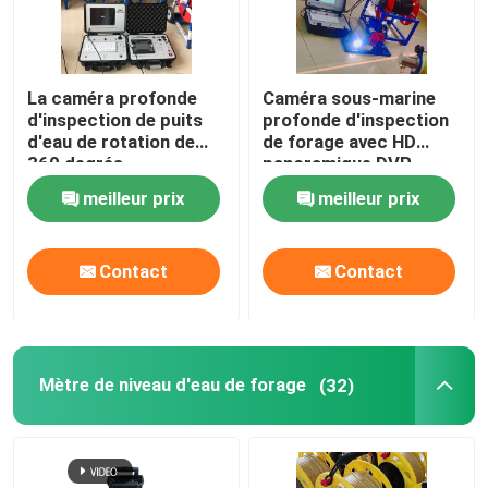
Caméra d'inspection de forage
La caméra profonde
Caméra sous-marine
d'inspection de puits
profonde d'inspection
Mètre de niveau d'eau de forage
d'eau de rotation de
de forage avec HD
360 degrés
panoramique DVR
imperméabilisent/imperméable
Inclinomètre de forage
meilleur prix
meilleur prix
Instruments séismiques
Contact
Contact
Instruments magnétiques d'enquête
Mètre de niveau d'eau de forage
(32)
Essai d'intégrité de pile
Essai de charge de pile