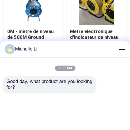
Foreuse de forage
0M - mètre de niveau
Mètre électronique
Capteur séismique de géophone
de 500M Ground
d'indicateur de niveau
Borehole Water
de l'eau de forage 0M -
électronique avec la
500M Measuring Range
Michelle Li
Câble séismique
règle de robinet
meilleur prix
meilleur prix
3:35 AM
Contact
Contact
Good day, what product are you looking 
for?
Regardez plus
Aperçu
Au sujet de nous
Contactez-nous
Desktop Site