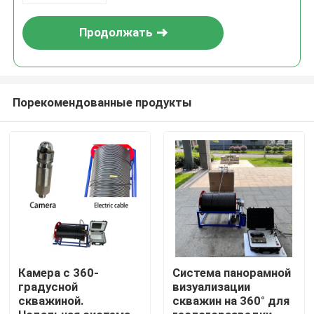
горной и скважинной
инспекции.
Продолжать
Порекомендованные продукты
Главная страница
Продукция
Камера с 360-
Система панорамной
градусной
визуализации
скважиной.
скважин на 360° для
О Компании