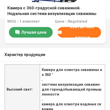
Камера с 360-градусной скважиной.
Нодальная система визуализации скважины
для инженерной геологии, гидрогеологии,
MOQ：1 комплект
Цена：Negotiated
горной и скважинной инспекции.
контактные
Лучшая цена
данные
Характер продукции
Камера для осмотра скважины н
а 360 °
,
система визуализации скважин
Высокий свет:
для горнодобывающей промыш
ленности
,
камера для осмотра водяных ск
важин