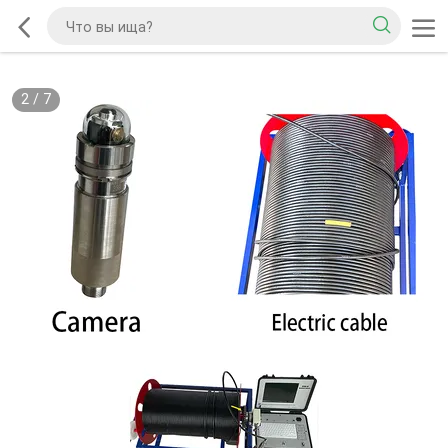
2
/
7