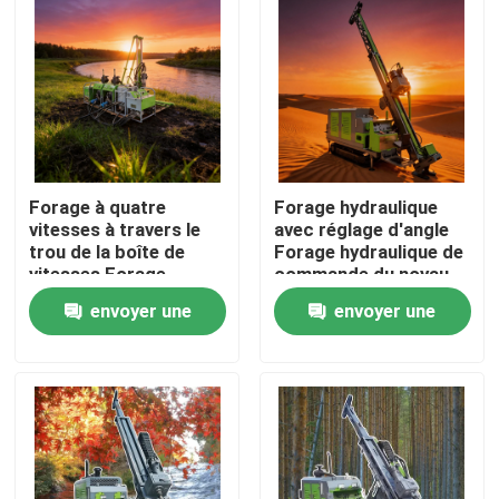
Forage à quatre
Forage hydraulique
vitesses à travers le
avec réglage d'angle
trou de la boîte de
Forage hydraulique de
vitesses Forage
commande du noyau
hydraulique flottant à
d'alimentation
envoyer une
envoyer une
fil d'arbre principal
Aperçu
demande
demande
Produits
A propos de nous