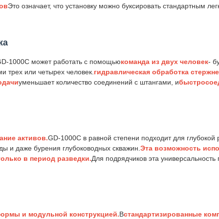
ов
Это означает, что установку можно буксировать стандартным ле
жа
D-1000C может работать с помощью
команда из двух человек
- б
и трех или четырех человек.
гидравлическая обработка стержн
одачи
уменьшает количество соединений с штангами, и
быстросое
ние активов.
GD-1000C в равной степени подходит для глубокой 
ы и даже бурения глубоководных скважин.
Эта возможность испо
только в период разведки.
Для подрядчиков эта универсальность
ормы и модульной конструкцией.
В
стандартизированные ком