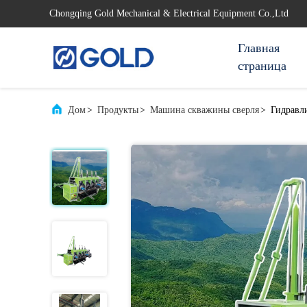
Chongqing Gold Mechanical & Electrical Equipment Co.,Ltd
Главная
страница
Дом
>
Продукты
>
Машина скважины сверля
>
Гидравл