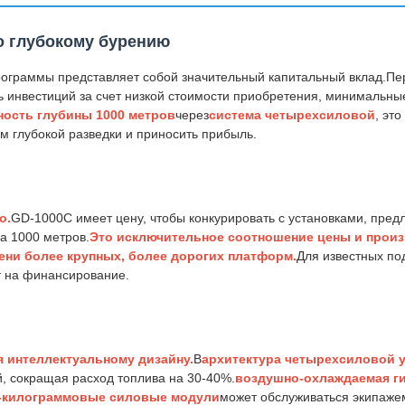
о глубокому бурению
рограммы представляет собой значительный капитальный вклад.Пе
ь инвестиций за счет низкой стоимости приобретения, минимальн
ость глубины 1000 метров
через
система четырехсиловой
, эт
м глубокой разведки и приносить прибыль.
о.
GD-1000C имеет цену, чтобы конкурировать с установками, пре
а 1000 метров.
Это исключительное соотношение цены и прои
ени более крупных, более дорогих платформ.
Для известных по
т на финансирование.
 интеллектуальному дизайну.
В
архитектура четырехсиловой 
й, сокращая расход топлива на 30-40%.
воздушно-охлаждаемая г
-килограммовые силовые модули
может обслуживаться экипаже