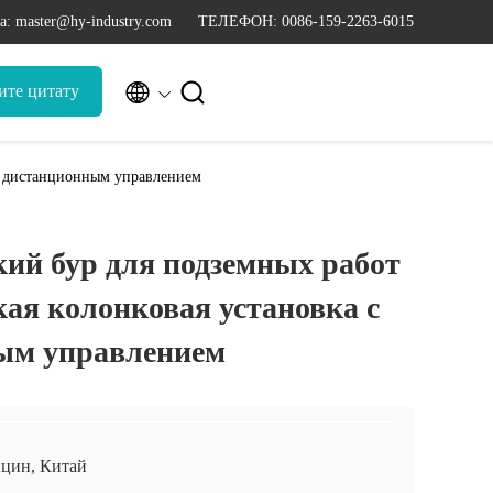
а: master@hy-industry.com
ТЕЛЕФОН: 0086-159-2263-6015


ите цитату
 с дистанционным управлением
ий бур для подземных работ
ая колонковая установка с
ым управлением
цин, Китай