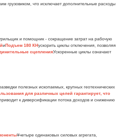
гким грузовиком, что исключает дополнительные расходы
урильщик и помощник - сокращение затрат на рабочую
ей
и
Подъем 180 КН
ускорить циклы отключения, позволяя
динительные сцепления
Ускоренные циклы означают
разведки полезных ископаемых, крупных геотехнических
льзования для различных целей гарантирует, что
 приводит к диверсификации потока доходов и снижению
поненты
¥четыре одинаковых силовых агрегата,