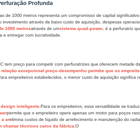
 Perfuração Profunda
mas de 1000 metros representa um compromisso de capital significativ
o investimento através de baixo custo de aquisição, despesas operaci
de 1000 metros
através de um
sistema quad-power
, é a perfuratriz 
a e entregar com lucratividade.
 tem preço para competir com perfuratrizes que oferecem metade d
 relação excepcional preço-desempenho permite que os empreite
ara empreiteiros estabelecidos, o menor custo de aquisição significa 
design inteligente.
Para os empreiteiros, essa versatilidade se tradu
ower
permite que o empreiteiro opere apenas um motor para poços ras
 a ar
elimina custos de líquido de arrefecimento e manutenção do radia
 chamar técnicos caros da fábrica.
O