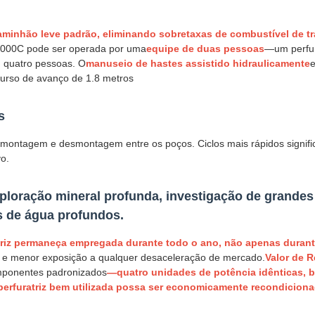
caminhão leve padrão, eliminando sobretaxas de combustível de t
000C pode ser operada por uma
equipe de duas pessoas
—um perfur
 quatro pessoas. O
manuseio de hastes assistido hidraulicamente
e
urso de avanço de 1.8 metros
s
ontagem e desmontagem entre os poços. Ciclos mais rápidos signific
vo.
loração mineral profunda, investigação de grandes
s de água profundos.
triz permaneça empregada durante todo o ano, não apenas durant
ado e menor exposição a qualquer desaceleração de mercado.
Valor de 
ponentes padronizados
—quatro unidades de potência idênticas, 
erfuratriz bem utilizada possa ser economicamente recondiciona