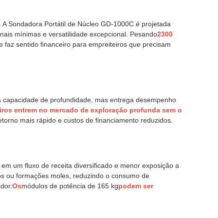
o. A Sondadora Portátil de Núcleo GD-1000C é projetada
onais mínimas e versatilidade excepcional. Pesando
2300
que faz sentido financeiro para empreiteiros que precisam
a capacidade de profundidade, mas entrega desempenho
iros entrem no mercado de exploração profunda sem o
retorno mais rápido e custos de financiamento reduzidos.
z em um fluxo de receita diversificado e menor exposição a
os ou formações moles, reduzindo o consumo de
dor.
Os
módulos de potência de 165 kg
podem ser