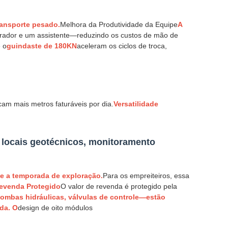
ransporte pesado.
Melhora da Produtividade da Equipe
A
ador e um assistente—reduzindo os custos de mão de
 o
guindaste de 180KN
aceleram os ciclos de troca,
am mais metros faturáveis por dia.
Versatilidade
 locais geotécnicos, monitoramento
e a temporada de exploração.
Para os empreiteiros, essa
Revenda Protegido
O valor de revenda é protegido pela
bombas hidráulicas, válvulas de controle—estão
da. O
design de oito módulos