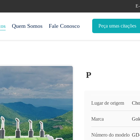
E-
tos
Quem Somos
Fale Conosco
Peça umas citações
P
Lugar de origem
Cho
Marca
Gol
Número do modelo
GD