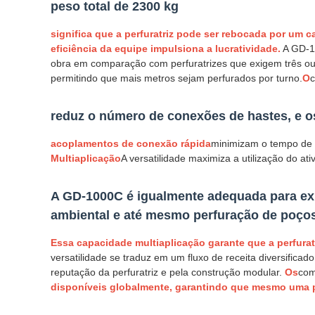
peso total de 2300 kg
significa que a perfuratriz pode ser rebocada por um 
eficiência da equipe impulsiona a lucratividade.
A GD-1
obra em comparação com perfuratrizes que exigem três ou
permitindo que mais metros sejam perfurados por turno.
O
c
reduz o número de conexões de hastes, e o
acoplamentos de conexão rápida
minimizam o tempo de m
Multiaplicação
A versatilidade maximiza a utilização do ati
A GD-1000C é igualmente adequada para exp
ambiental e até mesmo perfuração de poço
Essa capacidade multiaplicação garante que a perfura
versatilidade se traduz em um fluxo de receita diversific
reputação da perfuratriz e pela construção modular.
Os
com
disponíveis globalmente, garantindo que mesmo uma p