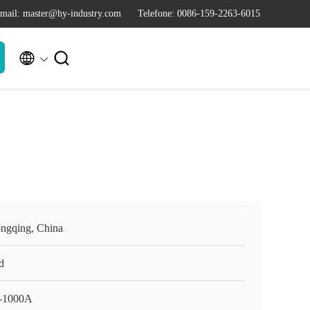
mail: master@hy-industry.com
Telefone: 0086-159-2263-6015


ngqing, China
d
-1000A