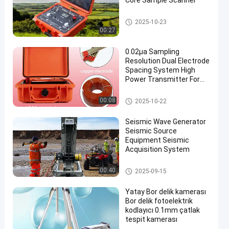
Core Sample Scanner
Jeofizik Arama Aleti
2025-10-23
00:27
0.02μa Sampling
Resolution Dual Electrode
Spacing System High
Power Transmitter For
Mineral Resource
Exploration
Jeofizik Arama Aleti
00:08
2025-10-22
Seismic Wave Generator
Seismic Source
Equipment Seismic
Acquisition System
Jeofizik Arama Aleti
00:40
2025-09-15
Yatay Bor delik kamerası
Bor delik fotoelektrik
kodlayıcı 0.1mm çatlak
tespit kamerası