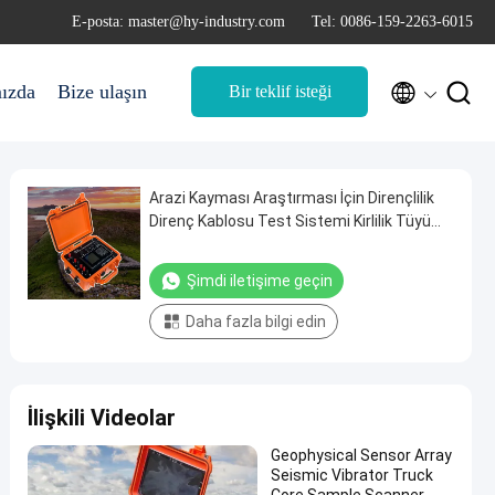
E-posta: master@hy-industry.com
Tel: 0086-159-2263-6015


ızda
Bize ulaşın
Bir teklif isteği
Arazi Kayması Araştırması İçin Dirençlilik
Direnç Kablosu Test Sistemi Kirlilik Tüyü
Haritalama İçin Dirençlilik
Şimdi iletişime geçin
Daha fazla bilgi edin
İlişkili Videolar
Geophysical Sensor Array
Seismic Vibrator Truck