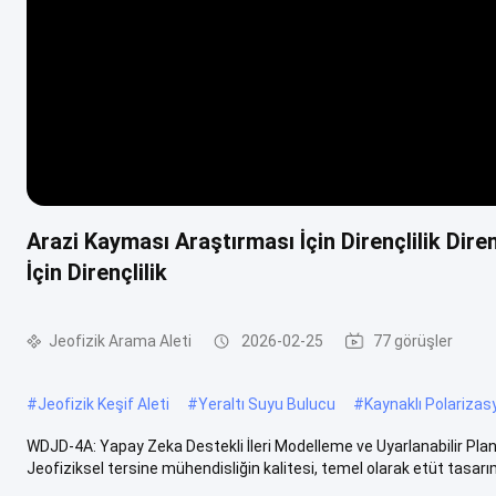
Arazi Kayması Araştırması İçin Dirençlilik Dire
İçin Dirençlilik
Jeofizik Arama Aleti
2026-02-25
77 görüşler
#
Jeofizik Keşif Aleti
#
Yeraltı Suyu Bulucu
#
Kaynaklı Polariza
WDJD-4A: Yapay Zeka Destekli İleri Modelleme ve Uyarlanabilir Pla
Jeofiziksel tersine mühendisliğin kalitesi, temel olarak etüt tasarımı