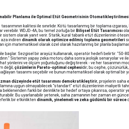
abilir Planlama ile Optimal Etüt Geometrisinin Otomatikleştirilmes
tasarımının kalitesi ile sınırlıdır. Kötü tasarlanmış bir toplama ızgarası, 
r verebilir. WDJD-4A, bu temel zorluğa bir
Bilişsel Etüt Tasarımcısı
ola
istem olarak yanıt verir. Statik, kural tabanlı etüt düzenlerinin ötesine ge
 aza indiren
dinamik olarak optimize edilmiş toplama geometrileri
su
ı için matematiksel olarak özel olarak hazırlanmış bir planla başlaması
ile başlar. Sezgisel bir arayüz kullanarak, operatör hedefi belirtir: "50-8
landırın." Sistemin yapay zeka motoru daha sonra jeolojik senaryolar ve il
ğını, hat yönlerini ve ölçüm yoğunluğunu değiştirerek - ve her tasarımın m
ım değil,
çözümlerin Pareto-optimal cephesi
dir; bu cephe, çözünürlük
sağlayan tasarımı seçebilir ve bunun matematiksel olarak optimal bir ya
zman düzeyinde etüt tasarımını demokratikleştirir
, projelerin saha
lamına uygun olmayabilecek "standart" etüt düzenlerinin maliyetli tahmin
 beklenenden farklı bir derinlikte bir hedef ortaya çıkarırsa, operatör yeni
urabilir. Bu uyarlanabilir yetenek, saha zamanının her zaman en güncel 
ferlik bir etkinlikten
dinamik, yinelemeli ve zeka güdümlü bir sürece
d