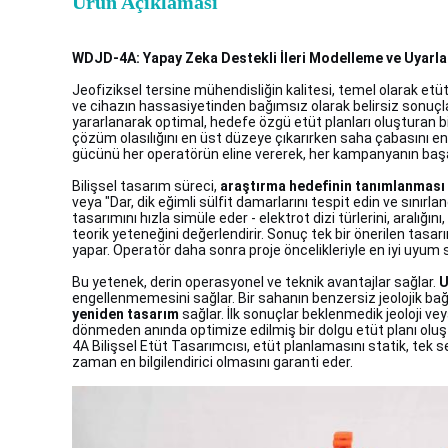
Ürün Açıklaması
WDJD-4A: Yapay Zeka Destekli İleri Modelleme ve Uyarlan
Jeofiziksel tersine mühendisliğin kalitesi, temel olarak etüt 
ve cihazın hassasiyetinden bağımsız olarak belirsiz sonuçla
yararlanarak optimal, hedefe özgü etüt planları oluşturan bir s
çözüm olasılığını en üst düzeye çıkarırken saha çabasını en
gücünü her operatörün eline vererek, her kampanyanın başar
Bilişsel tasarım süreci,
araştırma hedefinin tanımlanması
veya "Dar, dik eğimli sülfit damarlarını tespit edin ve sınır
tasarımını hızla simüle eder - elektrot dizi türlerini, aralı
teorik yeteneğini değerlendirir. Sonuç tek bir önerilen tasar
yapar. Operatör daha sonra proje öncelikleriyle en iyi uyum 
Bu yetenek, derin operasyonel ve teknik avantajlar sağlar.
U
engellenmemesini sağlar. Bir sahanın benzersiz jeolojik bağ
yeniden tasarım
sağlar. İlk sonuçlar beklenmedik jeoloji veya
dönmeden anında optimize edilmiş bir dolgu etüt planı oluşt
4A Bilişsel Etüt Tasarımcısı, etüt planlamasını statik, tek se
zaman en bilgilendirici olmasını garanti eder.