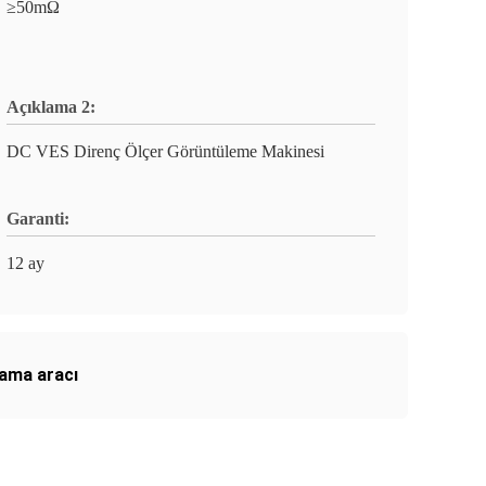
≥50mΩ
Açıklama 2:
DC VES Direnç Ölçer Görüntüleme Makinesi
Garanti:
12 ay
alama aracı