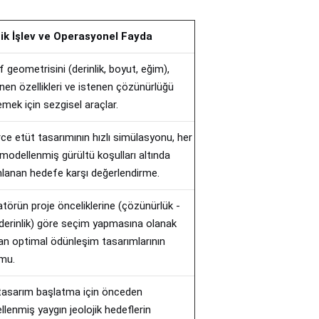
ik İşlev ve Operasyonel Fayda
 geometrisini (derinlik, boyut, eğim),
nen özellikleri ve istenen çözünürlüğü
lemek için sezgisel araçlar.
rce etüt tasarımının hızlı simülasyonu, her
i modellenmiş gürültü koşulları altında
lanan hedefe karşı değerlendirme.
törün proje önceliklerine (çözünürlük -
 derinlik) göre seçim yapmasına olanak
an optimal ödünleşim tasarımlarının
mu.
 tasarım başlatma için önceden
lenmiş yaygın jeolojik hedeflerin