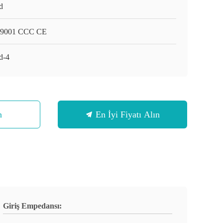
d
9001 CCC CE
d-4
n
En İyi Fiyatı Alın
Giriş Empedansı: