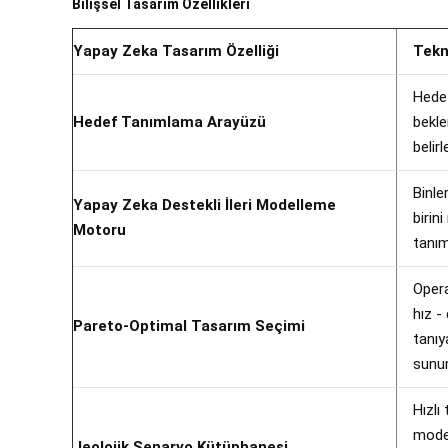
Bilişsel Tasarım Özellikleri
Yapay Zeka Tasarım Özelliği
Tekn
Hedef
Hedef Tanımlama Arayüzü
bekle
belir
Binle
Yapay Zeka Destekli İleri Modelleme
birin
Motoru
tanım
Opera
hız -
Pareto-Optimal Tasarım Seçimi
tanıy
sunu
Hızlı
model
Jeolojik Senaryo Kütüphanesi