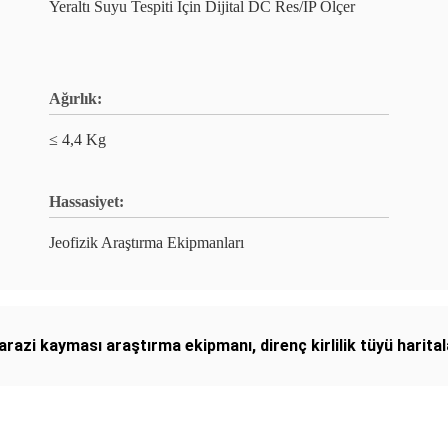
Yeraltı Suyu Tespiti İçin Dijital DC Res/IP Ölçer
Ağırlık:
≤ 4,4 Kg
Hassasiyet:
Jeofizik Araştırma Ekipmanları
 arazi kayması araştırma ekipmanı
,
direnç kirlilik tüyü harit