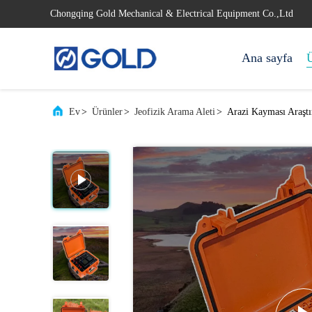
Chongqing Gold Mechanical & Electrical Equipment Co.,Ltd
Ana sayfa
Ü
Ev
>
Ürünler
>
Jeofizik Arama Aleti
>
Arazi Kayması Araştır