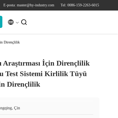
E-posta: master@hy-industry.com
Tel: 0086-159-2263-6015


in Dirençlilik
Araştırması İçin Dirençlilik
 Test Sistemi Kirlilik Tüyü
n Dirençlilik
ngqing, Çin