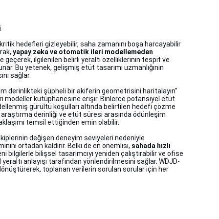
i
kritik hedefleri gizleyebilir, saha zamanını boşa harcayabilir
rak,
yapay zeka ve otomatik ileri modellemeden
çerek, ilgilenilen belirli yeraltı özelliklerinin tespit ve
nar. Bu yetenek, gelişmiş etüt tasarımı uzmanlığının
nı sağlar.
0m derinlikteki şüpheli bir akiferin geometrisini haritalayın"
eri modeller kütüphanesine erişir. Binlerce potansiyel etüt
odellenmiş gürültü koşulları altında belirtilen hedefi çözme
, araştırma derinliği ve etüt süresi arasında ödünleşim
klaşımı temsil ettiğinden emin olabilir.
 ekiplerinin değişen deneyim seviyeleri nedeniyle
ini ortadan kaldırır. Belki de en önemlisi,
sahada hızlı
 bilgilerle bilişsel tasarımcıyı yeniden çalıştırabilir ve ofise
yeraltı anlayışı tarafından yönlendirilmesini sağlar. WDJD-
önüştürerek, toplanan verilerin sorulan sorular için her