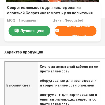
Сопротивляемость для исследования
оползней Сопротивляемость для испытания
кабельной системы Сопротивляемость для
MOQ：1 комплект
Цена：Negotiated
картографирования потока загрязняющих
контактные
веществ
Лучшая цена
данные
Характер продукции
Система испытаний кабеля на со
противляемость
,
оборудование для исследовани
Высокий свет:
я сопротивляемости оползней
,
инструмент для картирования п
ения загрязняющих веществ со
противляемости