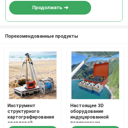
потока загрязняющих
Продолжать
веществ
Порекомендованные продукты
Главная страница
Инструмент
Настоящее 3D
Продукция
структурного
оборудование
картографирования
индуцированной
сверловой
поляризации,
О Компании