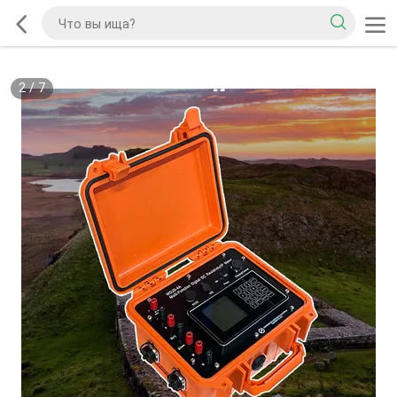
2
/
7