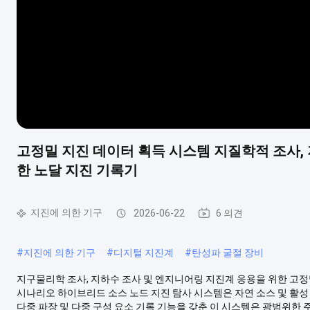
고정밀 지진 데이터 획득 시스템 지질학적 조사,
한 노달 지진 기록기
지진에 의한 기구
2026-06-22
6 의견
#
지진에 의한 기구
#
디지털 지진계
#
탄성파 굴절 장비
지구물리학 조사, 지하수 조사 및 엔지니어링 지진계 응용을 위한 고정밀
시나리오 하이브리드 소스 노드 지진 탐사 시스템은 자연 소스 및 활성
다중 파장 및 다중 구성 요소 기록 기능을 갖춘 이 시스템은 광범위한 주파