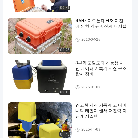
합니다
00:31
4.5Hz 지오폰과 EPS 지진
에 의한 기구 지진계 디지털
지진에 의한 기구
2023-04-26
00:25
3부위 고밀도의 지능형 지
진 데이터 기록기 지질 구조
탐사 장비
지진에 의한 기구
2025-01-09
00:19
견고한 지진 기록계 고 다이
내믹 레인지 센서 저전력 지
진계 시스템
지진에 의한 기구
2025-11-03
01:43