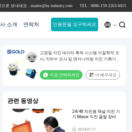
로 보내세요 : master@hy-industry.com
TEL : 0086-159-2263-6015


사 소개
연락처
인용문을 요구하세요
고정밀 지진 데이터 획득 시스템 지질학적 조
사, 지하수 조사 및 엔지니어링 지진 기록기 응
용을위한 노달 지진 기록기
지금 연락하세요
더 배우세요
관련 동영상
24/48 지진용 채널 지진 기
기 Masw 지진 굴절 장비
지구 물리 탐사는 기계를 설치
2024-01-11