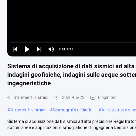
Loaded
:
0%
0:00
/
0:00
Play
Play
Play
Mute
Current
Duration
next
next
Sistema di acquisizione di dati sismici ad alt
Time
indagini geofisiche, indagini sulle acque sott
ingegneristiche
Strumenti sismici
2026-06-22
6 opinioni
#
Strumenti sismici
#
Sismografo di Digital
#
Attrezzatura sism
Sistema di acquisizione dati sismici ad alta precisione Registrator
sotterranee e applicazioni sismografiche di ingegneria Descrizione 