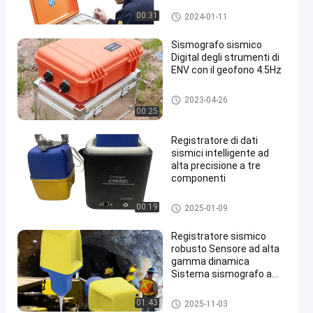
Strumento geofisico di esplora
00:31
2024-01-11
zione
Sismografo sismico
Digital degli strumenti di
ENV con il geofono 4.5Hz
Strumenti sismici
2023-04-26
00:25
en
Registratore di dati
sismici intelligente ad
alta precisione a tre
componenti
Strumenti sismici
00:19
2025-01-09
Registratore sismico
robusto Sensore ad alta
gamma dinamica
Sistema sismografo a
basso consumo
Strumenti sismici
01:43
2025-11-03