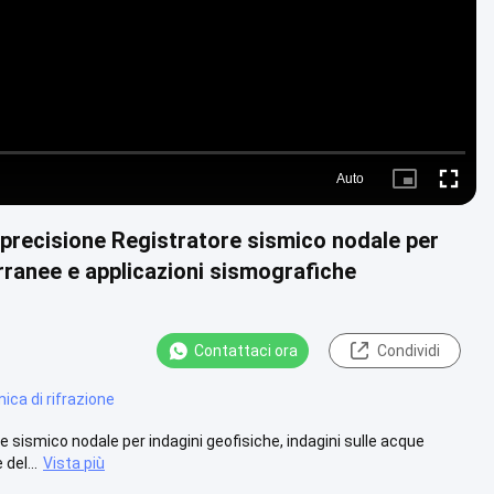
Auto
Picture-
Fullscre
in-
Picture
a precisione Registratore sismico nodale per
erranee e applicazioni sismografiche
Contattaci ora
Condividi
ica di rifrazione
e sismico nodale per indagini geofisiche, indagini sulle acque
del...
Vista più