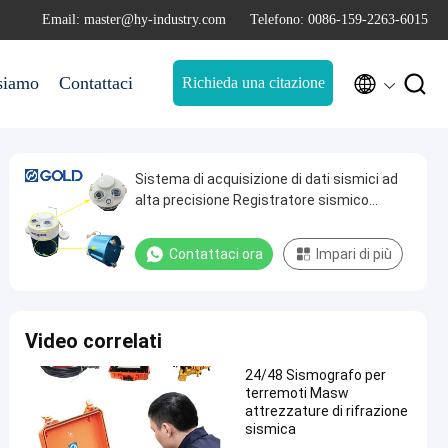
Email: master@hy-industry.com
Telefono: 0086-159-2263-6015


siamo
Contattaci
Richieda una citazione
Sistema di acquisizione di dati sismici ad
alta precisione Registratore sismico
nodale per indagini geofisiche, indagini
sulle acque sotterranee e applicazioni
Contattaci ora
Impari di più
sismografiche ingegneristiche
Video correlati
24/48 Sismografo per
terremoti Masw
attrezzature di rifrazione
sismica