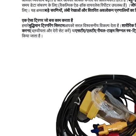
आपका व्यवसाय बढ़ता है और आपको अधिक चैनलों की आवश्यकता होती है।
बहु-
समय डेटा संचरण के लिए (वैकल्पिक ऐड-हॉक वायरलेस रिपीटर उपलब्ध है) ।
जीप
लिए। यह क्षमता
बड़े सरणियों, लंबी रेखाओं और वितरित अवलोकन प्रणालियों का निर्
एक ऐसा ट्रिगर जो बस काम करता है
हमारे
बुद्धिमान ट्रिगरिंग सिस्टम
आपको सरल विश्वसनीय विकल्प देता है।
शारीरिक ट
करना
(ध्रुवीयता और देरी सेट करें) या
एसटीए/एलटीए रीयल-टाइम सिग्नल स्व-ट्
किया जाता है।