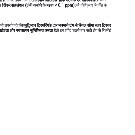
 है. वे का उपयोग कर संवाद
वायरलेस एड-हॉक नेटवर्क प्रौद्योगिकी
वास्तविक
सिंक्रनाइज़ेशन (लंबी अवधि के बहाव < 0.1 ppm)
लंबे निष्क्रिय रिकॉर्ड के
नी उपयोग के लिए
बुद्धिमान ट्रिगरिंग
के द्वारा
मनमाने ढंग से चैनल सीमा स्तर ट्रिगर
अखंडता और स्वचालन सुनिश्चित करता है
तो हर शॉट पहली बार सही ढंग से रिकॉर्ड