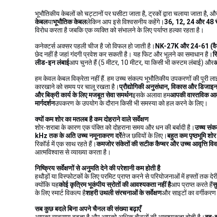
भूभौतिकीय केबलों को चट्टानों पर घसीटा जाता है, ट्रकों द्वारा चलाया जाता है, और
केबल
या
भूभौतिक केबल
लेकिन आप इसे विश्वसनीय कहेंगे।
36, 12, 24 और 48 
विरोध करता है जबकि एक व्यक्ति को संभालने के लिए पर्याप्त हल्का रहता है।
कनेक्टर्स अक्सर पहली चीज है जो विफल हो जाती है।
NK-27K और 24-61 (वै
छेद नहीं है जहां गंदगी प्रवेश कर सकती है। यह फिट और भूलने का समाधान है।
स
लीड-इन लंबाई
आप चुनते हैं (5 मीटर, 10 मीटर, या किसी भी कस्टम लंबाई) और
अ
हम केवल केबल विक्रेता नहीं हैं. हम उच्च संकल्प भूभौतिकीय उपकरणों की पूरी ल
कारखाने को समय पर चालू रखता है।
प्रौद्योगिकी अनुसंधान, विकास और डिजाइ
और बिक्री कार्य के लिए मजबूत सेवा समर्थन
इसके अलावा हम
आपकी वास्तविक आवश
मार्गदर्शन
उपकरण के उपयोग के दौरान किसी भी समस्या को हल करने के लिए।
क्यों कम शोर का मतलब है कम दोहराने वाले सर्वेक्षण
शोर-शराबा के कारण एक पंक्ति को दोहराना समय और धन की बर्बादी है।
उच्च संक
kHz तक के अति उच्च नमूनाकरण दरें
तेज छवियों के लिए।
बहुत कम पृष्ठभूमि श
रिकॉर्ड में एक साथ रहते हैं।
कमजोर संकेतों की सटीक कैप्चर और उच्च आवृत्ति विवरण
आत्मविश्वास से व्याख्या करता है।
निष्क्रिय सर्वेक्षणों से अनुमति देने की परेशानी कम होती है
हथौड़ों या विस्फोटकों के लिए परमिट प्राप्त करने से परियोजनाओं में हफ्तों तक दे
क्योंकि यह
कोई कृत्रिम भूकंपीय स्रोतों की आवश्यकता नहीं है
आप प्राप्त करते हैं
सु
के लिए स्मार्ट विकल्प है
शहरी उथली संरचनाओं के सर्वेक्षण
और साइटों का वर्गीकरण 
सब कुछ बदले बिना अपने चैनल की संख्या बढ़ाएँ