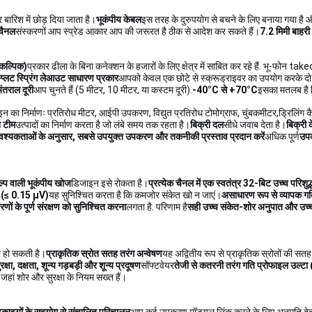
 बारिश में छोड़ दिया जाता है।
भूकंपीय केबल
इस तरह के दुरुपयोग से बचने के लिए बनाया गया है औ
चैनल
संस्करणों आप स्प्रेड आकार आप की जरूरत है ठीक से आदेश कर सकते हैं।
7.2 मिमी बाहरी 
कल्पिक)
प्रकार ढीला के बिना कनेक्शन के हजारों के लिए क्षेत्र में साबित कर रहे हैं. भू-फोन tak
्प्लिट स्प्रिंग लेआउट साधारण प्रकार
आपको केवल एक छोटे से स्क्रूड्राइवर का उपयोग करके दो
ंतराल दूरी
आप चुनते हैं (5 मीटर, 10 मीटर, या कस्टम दूरी).
-40°C से +70°C
इसका मतलब है 
ाइन का निर्माणः प्रतिरोध मीटर, आईपी उपकरण, विद्युत प्रतिरोध टोमोग्राफ, चुंबकमीटर,ड्रिलिं
न टीम
उत्पादों का निर्माण करता है जो लंबे समय तक रहता है।
बिक्री दल
सीधे जवाब देता है।
बिक्री 
्यकताओं के अनुसार, सबसे उपयुक्त उपकरण और तकनीकी प्रस्ताव प्रदान करें
अधिक पूर्ण
उपक
ल्प वाली भूकंपीय खोज
डिजाइन इसे रोकता है।
प्रत्येक चैनल में एक स्वतंत्र 32-बिट उच्च परिशुद
ोर (≤ 0.15 μV)
यह सुनिश्चित करता है कि कमजोर संकेत खो न जाएं।
असाधारण रूप से व्यापक ग
ों के पूर्ण संरक्षण को सुनिश्चित करना
लगता है. परिणाम है
सही उच्च संकेत-शोर अनुपात और उच्च 
री हो सकती है।
प्राकृतिक स्रोत सतह तरंग अन्वेषण
यह अद्वितीय रूप से प्राकृतिक स्रोतों की सतह
रक्षा, दक्षता, शून्य गड़बड़ी और शून्य प्रदूषण
सॉफ्टवेयर
तेजी से कतरनी तरंग गति प्रोफाइल उल्टा
जहां शोर और सुरक्षा के नियम सख्त हैं।