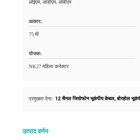
ओईएम, ओडीएम, ओबीएम
आकार:
75 मी
योजक:
NK27 महिला कनेक्टर
12 चैनल जियोफोन भूकंपीय केबल
,
बोरहोल भूकं
प्रमुखता देना:
उत्पाद वर्णन