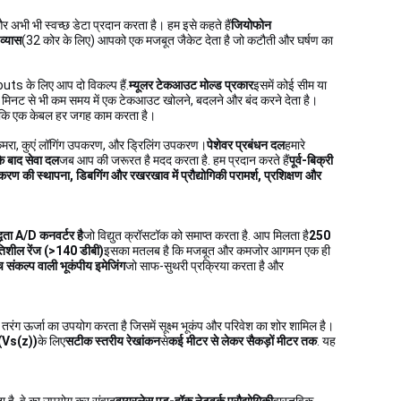
र अभी भी स्वच्छ डेटा प्रदान करता है। हम इसे कहते हैं
जियोफोन
व्यास
(32 कोर के लिए) आपको एक मजबूत जैकेट देता है जो कटौती और घर्षण का
eouts के लिए आप दो विकल्प हैं.
म्यूलर टेकआउट मोल्ड प्रकार
इसमें कोई सीम या
 मिनट से भी कम समय में एक टेकआउट खोलने, बदलने और बंद करने देता है।
कि एक केबल हर जगह काम करता है।
ग कैमरा, कुएं लॉगिंग उपकरण, और ड्रिलिंग उपकरण।
पेशेवर प्रबंधन दल
हमारे
के बाद सेवा दल
जब आप की जरूरत है मदद करता है. हम प्रदान करते हैं
पूर्व-बिक्री
रण की स्थापना, डिबगिंग और रखरखाव में प्रौद्योगिकी परामर्श, प्रशिक्षण और
्धता A/D कनवर्टर है
जो विद्युत क्रॉसटॉक को समाप्त करता है. आप मिलता है
250
तिशील रेंज (>140 डीबी)
इसका मतलब है कि मजबूत और कमजोर आगमन एक ही
संकल्प वाली भूकंपीय इमेजिंग
जो साफ-सुथरी प्रक्रिया करता है और
 तरंग ऊर्जा का उपयोग करता है जिसमें सूक्ष्म भूकंप और परिवेश का शोर शामिल है।
 (Vs(z))
के लिए
सटीक स्तरीय रेखांकन
से
कई मीटर से लेकर सैकड़ों मीटर तक
. यह