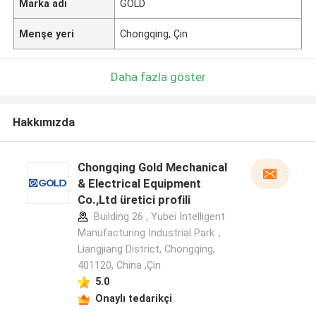
Marka adı
GOLD
Menşe yeri
Chongqing, Çin
Daha fazla göster
Hakkımızda
Chongqing Gold Mechanical
& Electrical Equipment
Co.,Ltd üretici profili
Building 26 , Yubei Intelligent
Manufacturing Industrial Park，
Liangjiang District, Chongqing,
401120, China ,Çin
5.0
Onaylı tedarikçi