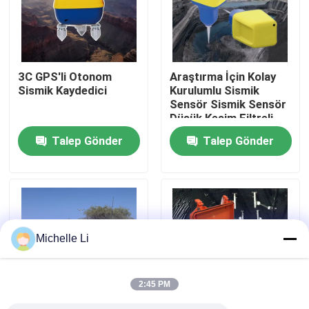
Fabrika turu
3C GPS'li Otonom
Araştırma İçin Kolay
Kalite kontrol
Sismik Kaydedici
Kurulumlu Sismik
Sensör Sismik Sensör
Düşük Kesim Filtreli
Bize ulaşın
Talep Gönder
Talep Gönder
Teklif isteği
Jeofizik Arama Aleti
Michelle Li
Jeofizik Direnç Ölçer
2:45 PM
Jeofizik Kuyu Kaydı