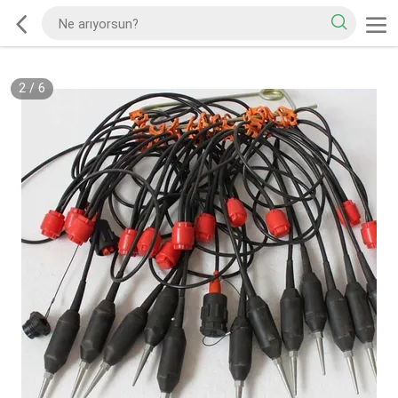
2
/
6