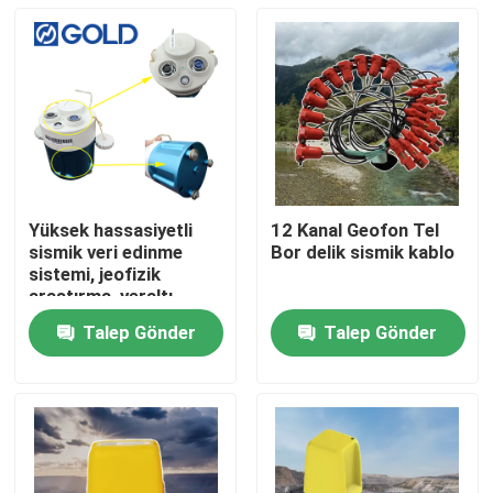
Yüksek hassasiyetli
12 Kanal Geofon Tel
sismik veri edinme
Bor delik sismik kablo
sistemi, jeofizik
araştırma, yeraltı
suları araştırması ve
Talep Gönder
Talep Gönder
mühendislik sismograf
Ana sayfa
uygulamaları için nodal
sismik kaydedici
Ürünler
Hakkımızda