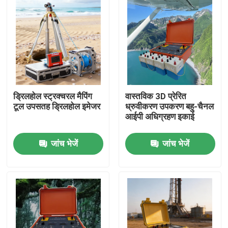
ड्रिलहोल स्ट्रक्चरल मैपिंग
वास्तविक 3D प्रेरित
टूल उपसतह ड्रिलहोल इमेजर
ध्रुवीकरण उपकरण बहु-चैनल
आईपी अधिग्रहण इकाई
जांच भेजें
जांच भेजें
होम
उत्पाद
हमारे बारे में