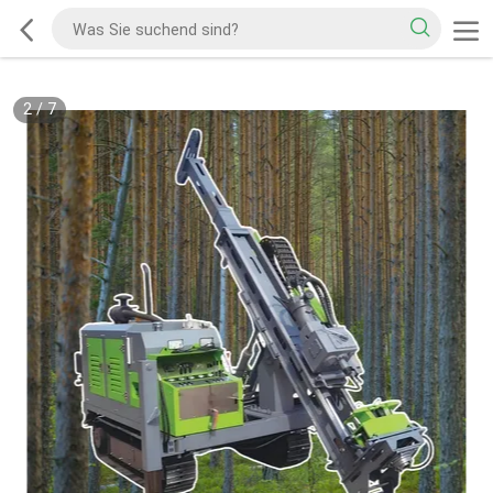
2
/
7