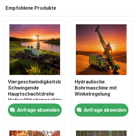
Empfohlene Produkte
Viergeschwindigkeitsbohrmaschine
Hydraulische
Schwingende
Bohrmaschine mit
Hauptschachtdrehe
Winkelregelung
Startseite
Hydraulikbohrmaschine
Anfrage absenden
Anfrage absenden
Produkte
Über uns