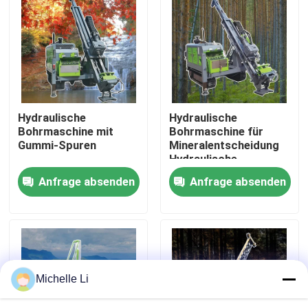
Fabrik Tour
Qualitätskontrolle
Hydraulische
Hydraulische
Kontakt
Bohrmaschine mit
Bohrmaschine für
Gummi-Spuren
Mineralentscheidung
Hydraulische
Referenzen
Bohrmaschine für
Anfrage absenden
Anfrage absenden
geotechnische
Vermessung
Geophysikalisches Erforschungs-Instrument
Geophysikalisches Widerstandskraft-Meter
Michelle Li
Geophysikalische wohle Protokollierung