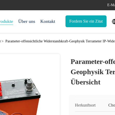
E-Ma
rodukte
Über uns
Kontakt
Fordern Sie ein Zitat
r
>
Parameter-offensichtliche Widerstandskraft-Geophysik Terrameter IP-Wider
Parameter-off
Geophysik Ter
Übersicht
Herkunftsort
Cho