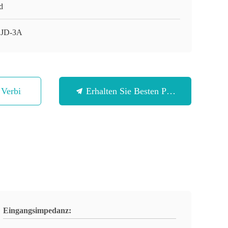
d
JD-3A
n Verbindung
Erhalten Sie Besten Preis
Eingangsimpedanz: