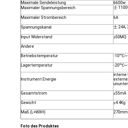
Maximale Sendeleistung
6600w
士 1100
Maximaler Spannungsbereich
Maximaler Strombereich
6A
士 24A, 
Spannungskanal
lnput Widerstand
≥50MQ
Andere
Betriebstemperatur
-10°℃~
Lagertemperatur
-20°℃~
interne
lnstrument Energie
externe
ununter
Gesamtstrom
≤55mA
Gewicht
≤4.4Kg
Maß (L×WXH)
270mm
Foto des Produktes