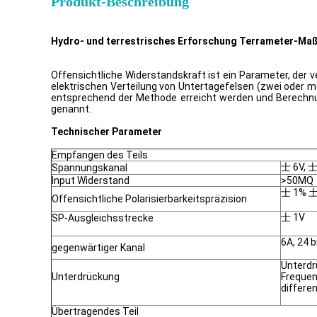
Produkt-Beschreibung
Hydro- und terrestrisches Erforschung Terrameter-Maß
Offensichtliche Widerstandskraft ist ein Parameter, der v
elektrischen Verteilung von Untertagefelsen (zwei oder me
entsprechend der Methode erreicht werden und Berechnun
genannt.
Technischer Parameter
Empfangen des Teils
士 6V, 
Spannungskanal
lnput Widerstand
>50MQ
士 1% 土
Offensichtliche Polarisierbarkeitspräzision
士 1V
SP-Ausgleichsstrecke
6A, 24 
gegenwärtiger Kanal
Unterdrü
Unterdrückung
Frequen
differe
Übertragendes Teil