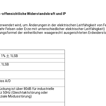
-offensichtliche Widerstandskraft und IP
erwendet wird, um Änderungen in der elektrischen Leitfähigkeit von Fel
hr Felsen oder Erze mit unterschiedlicher elektrischer Leitfähigkeit)
gsformel der einheitlichen waagerecht ausgerichteten Erdwiderstand
士 1% 土 1LSB
 1LSB
biss A/D
ckung ist über 80dB für industrielle
z 50Hz (Gleichtaktstörung oder
nziale Modusstörung)