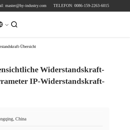
il: master@hy-industry.com
TELEFON: 0086-159-2263-6015


standskraft-Übersicht
ensichtliche Widerstandskraft-
rameter IP-Widerstandskraft-
ngqing, China