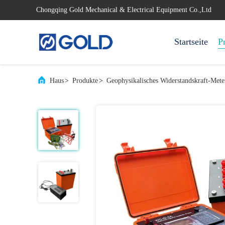
Chongqing Gold Mechanical & Electrical Equipment Co.,Ltd
Startseite
P
Haus
>
Produkte
>
Geophysikalisches Widerstandskraft-Mete