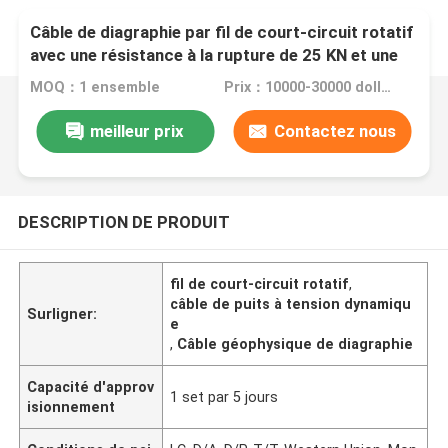
Câble de diagraphie par fil de court-circuit rotatif
avec une résistance à la rupture de 25 KN et une
température nominale de 232 °C pour la
MOQ：1 ensemble
Prix：10000-30000 dollar/ 1 set
diagraphie de puits intensive
meilleur prix
Contactez nous
DESCRIPTION DE PRODUIT
fil de court-circuit rotatif
,
câble de puits à tension dynamiqu
Surligner:
e
,
Câble géophysique de diagraphie
Capacité d'approv
1 set par 5 jours
isionnement