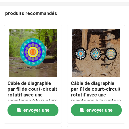
produits recommandés
Câble de diagraphie
Câble de diagraphie
par fil de court-circuit
par fil de court-circuit
Aperçu
rotatif avec une
rotatif avec une
résistance à la rupture
résistance à la rupture
de 25 KN et une
de 25 KN et une
Produits
envoyer une
envoyer une
température nominale
température nominale
de 232 °C pour la
de 232 °C pour la
demande
demande
diagraphie de puits
diagraphie de puits
A propos de nous