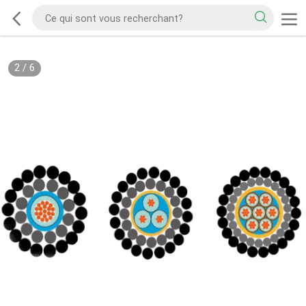
2
/
6