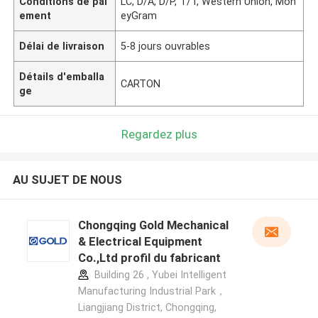
Conditions de pai
LC, D/A, D/P, T/T, Western Union, Mon
ement
eyGram
Délai de livraison
5-8 jours ouvrables
Détails d'emballa
CARTON
ge
Regardez plus
AU SUJET DE NOUS
Chongqing Gold Mechanical
& Electrical Equipment
Co.,Ltd profil du fabricant
Building 26 , Yubei Intelligent
Manufacturing Industrial Park，
Liangjiang District, Chongqing,