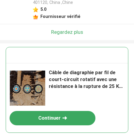
401120, China ,Chine
5.0
Fournisseur vérifié
Regardez plus
Câble de diagraphie par fil de
court-circuit rotatif avec une
résistance à la rupture de 25 KN
et une température nominale de
232 °C pour la diagraphie de
puits intensive
Continuer