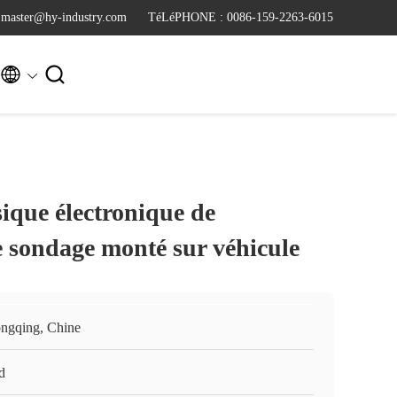
 master@hy-industry.com
TéLéPHONE : 0086-159-2263-6015


ique électronique de
e sondage monté sur véhicule
ngqing, Chine
d