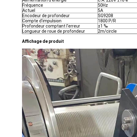
Alimentation d'énergie
C.A. 220V ±10%
Fréquence
50Hz
Actuel
5A
Encodeur de profondeur
SG9208
Compte d'impulsion
1800 P/R
Profondeur comptant l'erreur
±1 ‰
Longueur de roue de profondeur
2m/circle
Affichage de produit