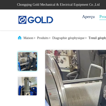
Chongqing Gold Mechanical & Electrical Equipment Co.,Ltd
Aperçu
Pro
Maison
>
Produits
>
Diagraphie géophysique
>
Treuil géoph