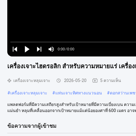
Loaded
:
0%
0:00
/
0:00
Play
Play
Play
Mute
Current
Duration
next
next
เครื่องเจาะไฮดรอลิก สําหรับความหมายแร่ เครื่อ
Time
เครื่องเจาะหลุมเจาะ
2026-05-20
5 ความเห็น
#
เครื่องเจาะหลุมเจาะ
#
แท่นเจาะทิศทางแนวนอน
#
ดอกสว่านเพช
แพลตฟอร์มที่มีความเสถียรสูงสำหรับเป้าหมายที่มีความเบี่ยงเบน ความ
แม่นยำ หลุมที่เคลื่อนออกจากเป้าหมายแม้แต่น้อยองศาที่ 600 เมตร อา
ข้อความจากผู้เข้าชม