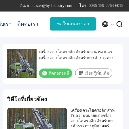
อีเมล: master@hy-industry.com
โทร: 0086-159-2263-6015


กับเรา
ติดต่อเรา
ขอใบเสนอราคา
เครื่องเจาะไฮดรอลิก สําหรับความหมายแร่
เครื่องเจาะไฮดรอลิก สําหรับการสํารวจทาง
ภูมิศาสตร์
ติดต่อตอนนี้
เรียนรู้เพิ่มเติม
วิดีโอที่เกี่ยวข้อง
เครื่องเจาะไฮดรอลิก สําห
รับความหมายแร่ เครื่อง
เจาะไฮดรอลิก สําหรับกา
รสํารวจทางภูมิศาสตร์