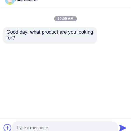
กล้องตรวจสอบหลุมเจาะ
10:09 AM
Good day, what product are you looking 
เครื่องสแกนหล่อแลก
จีโอเทคโนโลยี ถ่ายภาพ
เครื่องวัดระดับน้ำบาดาล
for?
เปลี่ยนความร้อนทาง
หลุมเจาะ ในเวลาจริง
ภูมิศาสตร์
เครื่องวัดความเอียงของหลุมเจาะ
ส่งคำถาม
ส่งคำถาม
เครื่องมือแผ่นดินไหว
บ้าน
เกี่ยวกับเรา
ติดต่อเรา
Desktop Site
เครื่องมือสำรวจแม่เหล็ก
แผนผังเว็บไซต์
นโยบายความเป็นส่วนตัว
การทดสอบความสมบูรณ์ของเสาเข็ม
คุณภาพ
เครื่องมือสำรวจธรณีฟิสิกส์
โรงงานใน
ประเทศจีน.Copyright © 2026 Chongqing Gold
การทดสอบการรับน้ำหนักของเสาเข็ม
Mechanical & Electrical Equipment Co.,Ltd. All