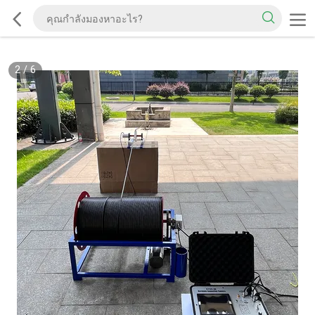
2
/
6