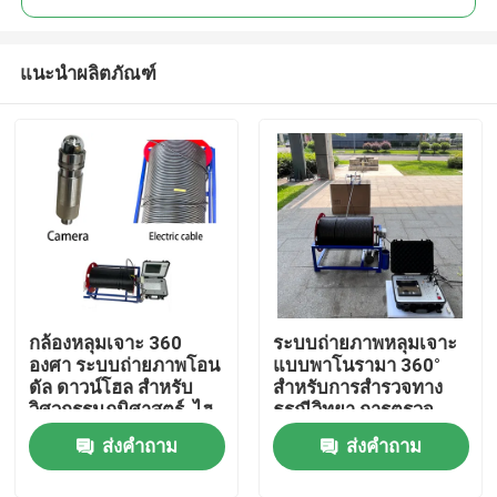
แนะนำผลิตภัณฑ์
กล้องหลุมเจาะ 360
ระบบถ่ายภาพหลุมเจาะ
บ้าน
องศา ระบบถ่ายภาพโอน
แบบพาโนรามา 360°
ดัล ดาวน์โฮล สําหรับ
สำหรับการสำรวจทาง
วิศวกรรมภูมิศาสตร์, ไฮ
ธรณีวิทยา การตรวจ
ผลิตภัณฑ์
โดรเจโอโลยี, การเหมือง
สอบบ่อน้ำ และการ
ส่งคำถาม
ส่งคำถาม
แร่ และการตรวจสอบ
สำรวจเหมืองแร่
บ่อน้ํา
เกี่ยวกับเรา