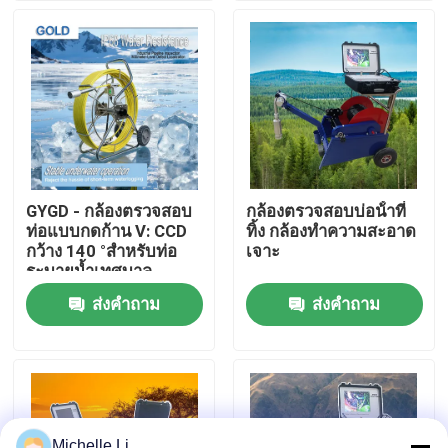
ทัวร์โรงงาน
ควบคุมคุณภาพ
ติดต่อเรา
GYGD - กล้องตรวจสอบ
กล้องตรวจสอบบ่อน้ําที่
ท่อแบบกดก้าน V: CCD
ทิ้ง กล้องทําความสะอาด
ขออ้าง
กว้าง 140 °สำหรับท่อ
เจาะ
ระบายน้ำเทศบาล
ส่งคำถาม
ส่งคำถาม
เครื่องมือสำรวจธรณีฟิสิกส์
เครื่องวัดความต้านทานทางธรณีฟิสิกส์
การบันทึกหลุมธรณีฟิสิกส์
Michelle Li