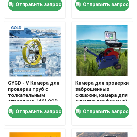
визуализации
обследования
Отправить запрос
Отправить запрос
скважины для
водяных скважин и
инженерной
горных работ
Наша фабрика
геологии,
гидрогеологии,
горной и скважинной
контроль качества
инспекции.
контактные данные
Отправить запрос
GYGD - V Камера для
Камера для проверки
проверки труб с
заброшенных
Геофизическая аппаратура исследования
толкательным
скважин, камера для
стержнем: 140° CCD
очистки перфораций
для муниципальных
Отправить запрос
Отправить запрос
канализационных
Геофизический метр резистивности
труб
Геофизический хороший вносить в журнал