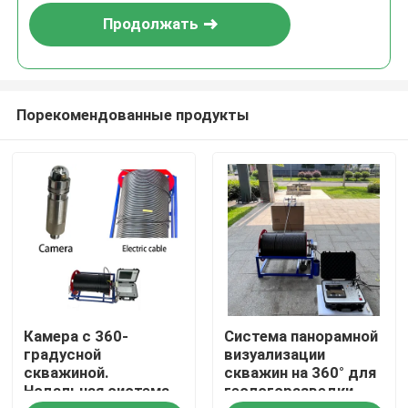
Продолжать
Порекомендованные продукты
Главная страница
Камера с 360-
Система панорамной
Продукция
градусной
визуализации
скважиной.
скважин на 360° для
Нодальная система
геологоразведки,
О Компании