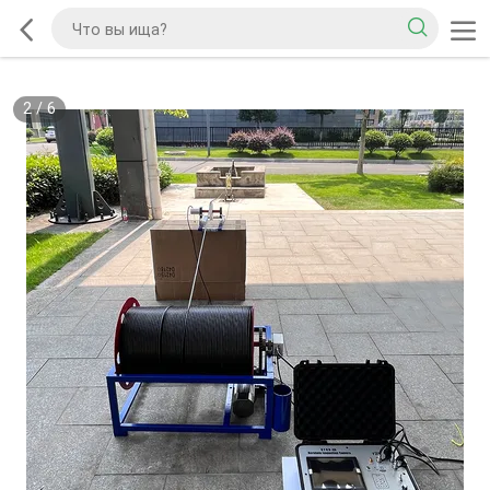
2
/
6