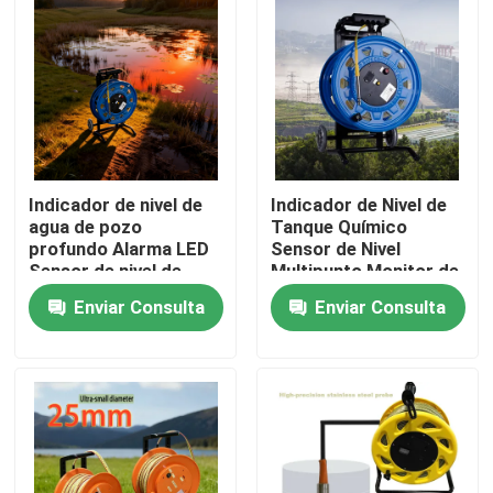
Indicador de nivel de
Indicador de Nivel de
agua de pozo
Tanque Químico
profundo Alarma LED
Sensor de Nivel
Sensor de nivel de
Multipunto Monitor de
agua
Nivel de Agua de Canal
Enviar Consulta
Enviar Consulta
Inicio
Productos
Sobre nosotros