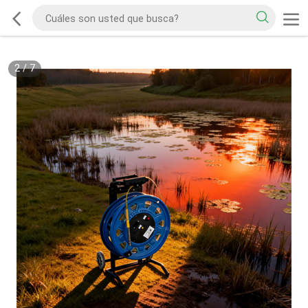
2
/
7