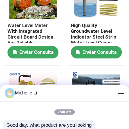
Visita a la fábrica
Water Level Meter
High Quality
With Integrated
Groundwater Level
Control de Calidad
Circuit Board Design
Indicator Steel Strip
For Reliable
Water Level Gauge
Performance
Well Depth Gauge
Enviar Consulta
Enviar Consulta
Contacto
Solicitar una cotización
Instrumento geofísico de la exploración
Michelle Li
Metro geofísico de la resistencia
7:40 AM
Good day, what product are you looking 
Excavación de pozos geofísica
500M Depth Ground
Corrosion Resistant