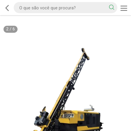
2
/
6