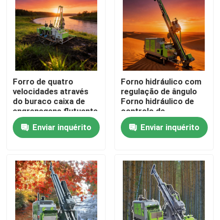
Forro de quatro
Forno hidráulico com
velocidades através
regulação de ângulo
do buraco caixa de
Forno hidráulico de
engrenagens flutuante
controlo de
fio do eixo principal
alimentação
Enviar inquérito
Enviar inquérito
Forro hidráulico
Casa
Produtos
Quem Somos