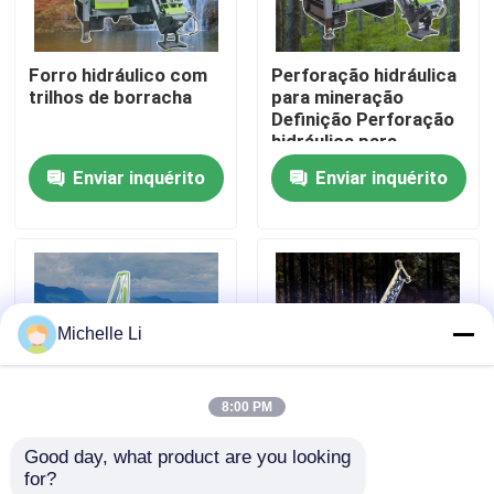
Fábrica
Forro hidráulico com
Perforação hidráulica
trilhos de borracha
para mineração
Definição Perforação
Controle de Qualidade
hidráulica para
pesquisa geotécnica
Enviar inquérito
Enviar inquérito
Fale Conosco
Pedir um orçamento
Michelle Li
Instrumento geofísico da exploração
8:00 PM
Medidor geofísico da resistividade
Good day, what product are you looking 
P
Fabricante de
for?
Registro bom geofísico
máquinas de