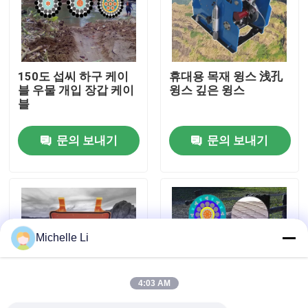
공장 투어
150도 섭씨 하구 케이
휴대용 목재 윙스 浅孔
품질 관리
블 우물 개입 장갑 케이
윙스 깊은 윙스
블
연락처
문의 보내기
문의 보내기
견적 요청
지구 물리 탐사는 기계를 설치합니다
Michelle Li
지구 물리학 저항성 계량기
4:03 AM
지구 물리학 검층