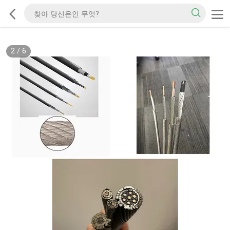
2
/
6