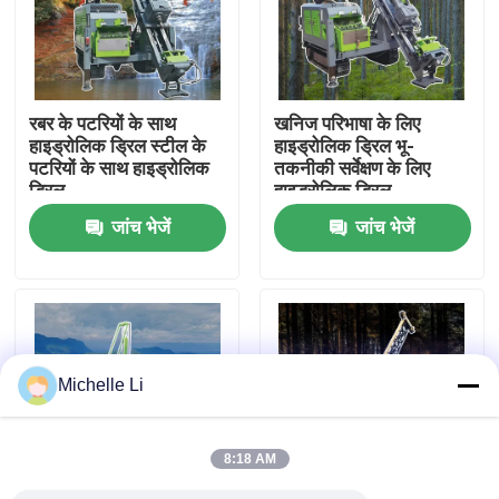
फैक्टरी यात्रा
रबर के पटरियों के साथ
खनिज परिभाषा के लिए
गुणवत्ता नियंत्रण
हाइड्रोलिक ड्रिल स्टील के
हाइड्रोलिक ड्रिल भू-
पटरियों के साथ हाइड्रोलिक
तकनीकी सर्वेक्षण के लिए
ड्रिल
हाइड्रोलिक ड्रिल
हमसे संपर्क करें
जांच भेजें
जांच भेजें
एक बोली का अनुरोध
भूभौतिकीय अन्वेषण उपकरण
Michelle Li
भूभौतिकीय प्रतिरोधकता मीटर
8:18 AM
जियोफिजिकल वेल लॉगिंग