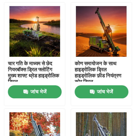
चार गति के माध्यम से छेद
कोण समायोजन के साथ
गियरबॉक्स ड्रिल फ्लोटिंग
हाइड्रोलिक ड्रिल
मुख्य शाफ्ट थ्रेड हाइड्रोलिक
हाइड्रोलिक फ़ीड नियंत्रण
ड्रिल
कोर ड्रिल
जांच भेजें
जांच भेजें
होम
उत्पाद
हमारे बारे में