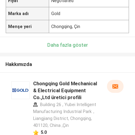
Fiyat
Negotiated
Marka adı
Gold
Menşe yeri
Chongqing, Çin
Daha fazla göster
Hakkımızda
Chongqing Gold Mechanical
& Electrical Equipment
Co.,Ltd üretici profili
Building 26 , Yubei Intelligent
Manufacturing Industrial Park，
Liangjiang District, Chongqing,
401120, China ,Çin
5.0