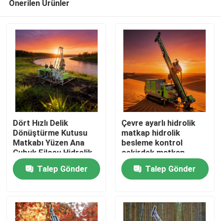
Önerilen Ürünler
Dört Hızlı Delik
Çevre ayarlı hidrolik
Dönüştürme Kutusu
matkap hidrolik
Matkabı Yüzen Ana
besleme kontrol
Çubuk Filosu Hidrolik
çekirdek matkap
Ana sayfa
Matkabı
Talep Gönder
Talep Gönder
Ürünler
Hakkımızda