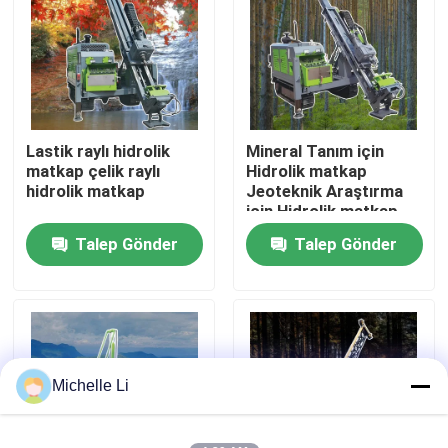
Fabrika turu
Kalite kontrol
Lastik raylı hidrolik
Mineral Tanım için
matkap çelik raylı
Hidrolik matkap
Bize ulaşın
hidrolik matkap
Jeoteknik Araştırma
için Hidrolik matkap
Talep Gönder
Talep Gönder
Teklif isteği
Jeofizik Arama Aleti
Jeofizik Direnç Ölçer
Michelle Li
Jeofizik Kuyu Kaydı