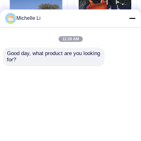
กล้องตรวจสอบหลุมเจาะ
Michelle Li
เครื่องวัดระดับน้ำบาดาล
11:28 AM
Good day, what product are you looking 
แรงไฟฟ้าแหล่งแผ่นดิน
เครื่องควบคุมการ
เครื่องวัดความเอียงของหลุมเจาะ
for?
ไหว หุ่นยนต์ ประหยัด
สืบสานแผ่นดินไหว 24
พลังงาน เครื่องสั่นแผ่น
ช่องที่มีเครื่องแปลง A/D
ดินไหว ระดับสูง อุปก
32 บิต และรูปแบบข้อมูล
เครื่องมือแผ่นดินไหว
รณ์สํารวจแผ่นดินไหว
SEG-2 สําหรับกา
ส่งคำถาม
ส่งคำถาม
รสํารวจภูมิศาสตร์และ
การตรวจสอบโครงสร้าง
เครื่องมือสำรวจแม่เหล็ก
บ้าน
เกี่ยวกับเรา
ติดต่อเรา
Desktop Site
การทดสอบความสมบูรณ์ของเสาเข็ม
แผนผังเว็บไซต์
นโยบายความเป็นส่วนตัว
การทดสอบการรับน้ำหนักของเสาเข็ม