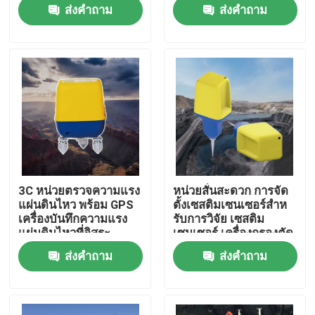
ส่งคำถาม
ส่งคำถาม
ทัวร์โรงงาน
ควบคุมคุณภาพ
ติดต่อเรา
ขออ้าง
3C หน่วยตรวจความแรง
หน่วยสั่นสะดวก การจัด
แผ่นดินไหว พร้อม GPS
ตั้งเซสติมเซนเซอร์สําห
เครื่องมือสำรวจธรณีฟิสิกส์
เครื่องบันทึกความแรง
รับการวิจัย เซสติม
แผ่นดินไหวที่อิสระ
เซนเซอร์ เครื่องกรองตัด
ต่ํา
ส่งคำถาม
ส่งคำถาม
เครื่องวัดความต้านทานทางธรณีฟิสิกส์
การบันทึกหลุมธรณีฟิสิกส์