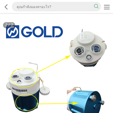
2
/
7